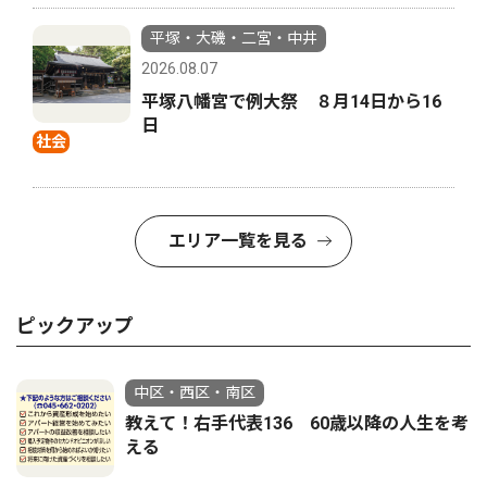
平塚・大磯・二宮・中井
2026.08.07
平塚八幡宮で例大祭 ８月14日から16
日
社会
エリア一覧を見る
ピックアップ
中区・西区・南区
教えて！右手代表136 60歳以降の人生を考
える