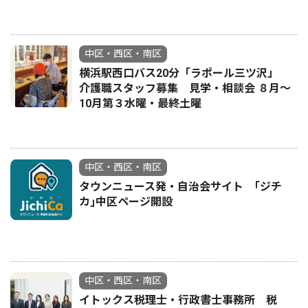
中区・西区・南区
横浜駅西口バス20分「ラポール三ツ沢」
介護職スタッフ募集 見学・相談会 ８月〜
10月第３水曜・最終土曜
中区・西区・南区
タウンニュース発・自治会サイト ｢ジチ
カ｣中区ページ開設
中区・西区・南区
イトックス税理士・行政書士事務所 税