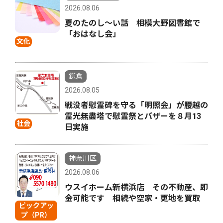
2026.08.06
夏のたのし〜い話 相模大野図書館で
「おはなし会」
文化
鎌倉
2026.08.05
戦没者慰霊碑を守る「明照会」が腰越の
霊光無盡塔で慰霊祭とバザーを８月13
社会
日実施
神奈川区
2026.08.06
ウスイホーム新横浜店 その不動産、即
金可能です 相続や空家・更地を買取
ピックアッ
プ（PR）