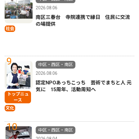
2026.08.06
南区三春台 寺院連携で縁日 住民に交流
の場提供
社会
9
中区・西区・南区
2026.08.06
認定NPOあっちこっち 芸術でまちと人 元
気に 15周年、活動周知へ
トップニュ
ース
文化
10
中区・西区・南区
2026.08.04