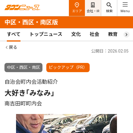
エリア
会社・IR
検索
Menu
中区・西区・南区版
すべて
トップニュース
文化
社会
教育
ス
戻る
公開日：2026.02.05
中区・西区・南区
ピックアップ（PR）
自治会町内会活動紹介
大好き｢みなみ｣
南吉田町町内会