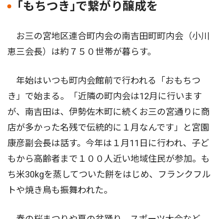
｢もちつき｣で繋がり醸成を
お三の宮地区連合町内会の南吉田町町内会（小川
恵三会長）は約７５０世帯が暮らす。
年始はいつも町内会館前で行われる「おもちつ
き」で始まる。「近隣の町内会は12月に行います
が、南吉田は、伊勢佐木町に続くお三の宮通りに商
店が多かった名残で伝統的に１月なんです」と宮園
康彦副会長は話す。今年は１月11日に行われ、子ど
もから高齢者まで１００人近い地域住民が参加。も
ち米30kgを蒸してついた餅をはじめ、フランクフル
トや焼き鳥も振舞われた。
春の桜まつりや夏の盆踊り、スポーツ大会など、