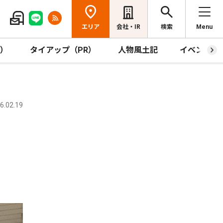
エリア
会社・IR
検索
Menu
R）
タイアップ（PR）
人物風土記
イベント
.02.19