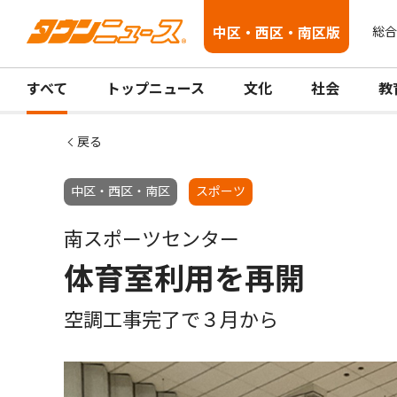
中区・西区・南区版
総合
すべて
トップニュース
文化
社会
教
戻る
中区・西区・南区
スポーツ
南スポーツセンター
体育室利用を再開
空調工事完了で３月から