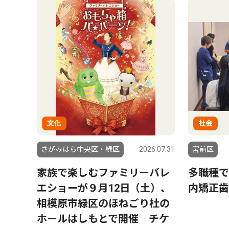
文化
社会
さがみはら中央区・緑区
2026.07.31
宮前区
家族で楽しむファミリーバレ
多職種で
エショーが９月12日（土）、
内矯正歯
相模原市緑区のほねごり杜の
ホールはしもとで開催 チケ