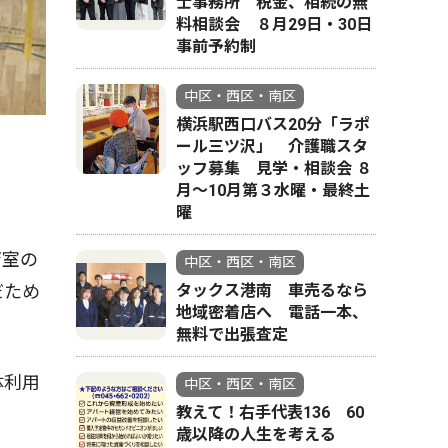
士事務所 税金、相続の無
料相談会 ８月29日・30日
事前予約制
中区・西区・南区
横浜駅西口バス20分「ラポ
ール三ツ沢」 介護職スタ
ッフ募集 見学・相談会 ８
月〜10月第３水曜・最終土
曜
育室の
中区・西区・南区
タックス港南 車売るなら
だため
地域密着店へ 電話一本、
無料で出張査定
体利用
中区・西区・南区
教えて！右手代表136 60
歳以降の人生を考える