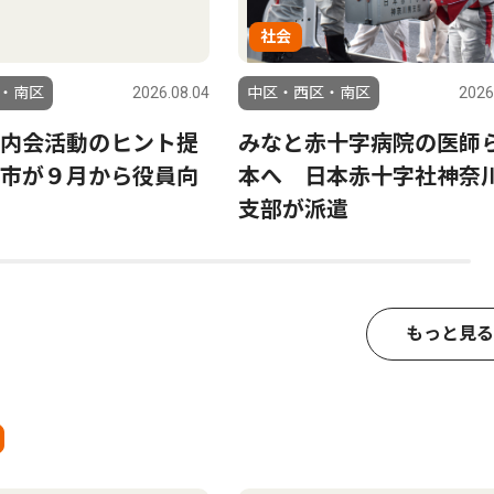
社会
・南区
2026.08.04
中区・西区・南区
2026
内会活動のヒント提
みなと赤十字病院の医師
市が９月から役員向
本へ 日本赤十字社神奈
支部が派遣
もっと見る