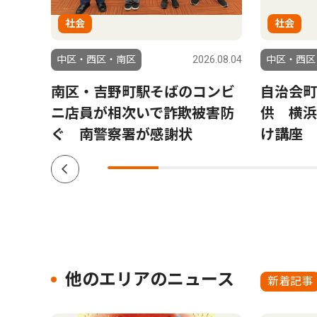
社会
社会
6.07.02
中区・西区・南区
2026.08.04
中区・西区
つく
南区・吉野町駅そばのコンビ
自治会町
にぎ
ニ店員が相次いで詐欺被害防
供 横浜
ぐ 南警察署が感謝状
け講座
他のエリアのニュース
新着記事