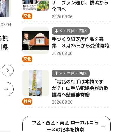
ナ ファン通じ、横浜から
全国へ
社会
社会
文化
2026.08.06
.08.04
中区・西区・南区
2026.08.02
中区・西区
中区・西区・南区
ら熊
本牧の暑い夏、始まる 本牧
山中市長
手づくり紙芝居作品を募
集 ８月25日から受付開始
川県
神社のお馬流し
告発職員
2026.08.06
て人権の
文化
中区・西区・南区
「電話の相手は本物です
か？」山手防犯協会が詐欺
撲滅へ懸垂幕寄贈
社会
2026.08.06
中区・西区・南区 ローカルニュ
ースの記事を検索