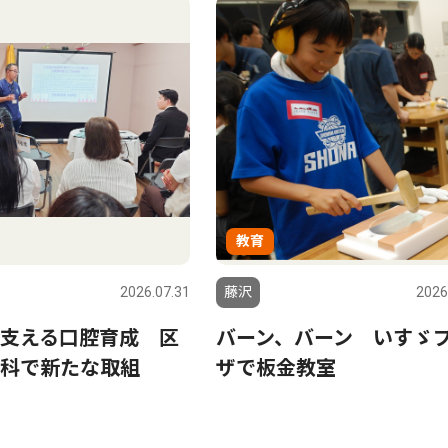
教育
2026.07.31
藤沢
2026
支える口腔育成 区
バーン、バーン いすゞ
科で新たな取組
ザで板金教室