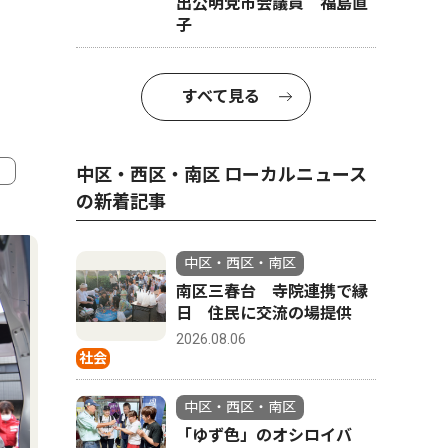
出公明党市会議員 福島直
子
すべて見る
中区・西区・南区 ローカルニュース
の新着記事
4
5
中区・西区・南区
南区三春台 寺院連携で縁
日 住民に交流の場提供
2026.08.06
社会
中区・西区・南区
「ゆず色」のオシロイバ