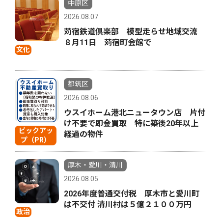
中原区
2026.08.07
苅宿鉄道倶楽部 模型走らせ地域交流
８月11日 苅宿町会館で
文化
都筑区
2026.08.06
ウスイホーム港北ニュータウン店 片付
け不要で即金買取 特に築後20年以上
ピックアッ
経過の物件
プ（PR）
厚木・愛川・清川
2026.08.05
2026年度普通交付税 厚木市と愛川町
は不交付 清川村は５億２１００万円
政治