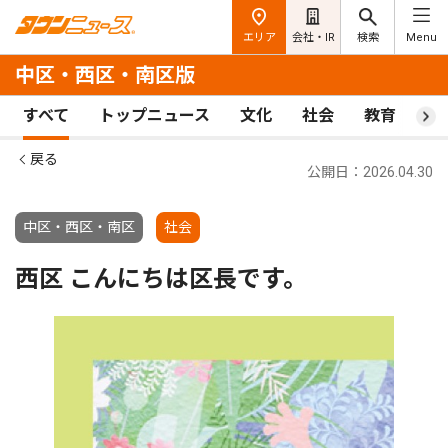
エリア
会社・IR
検索
Menu
中区・西区・南区版
すべて
トップニュース
文化
社会
教育
ス
戻る
公開日：2026.04.30
中区・西区・南区
社会
西区 こんにちは区長です。