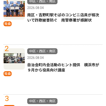
中区・西区・南区
2026.08.04
南区・吉野町駅そばのコンビニ店員が相次
いで詐欺被害防ぐ 南警察署が感謝状
社会
2
中区・西区・南区
2026.08.04
自治会町内会活動のヒント提供 横浜市が
９月から役員向け講座
社会
3
中区・西区・南区