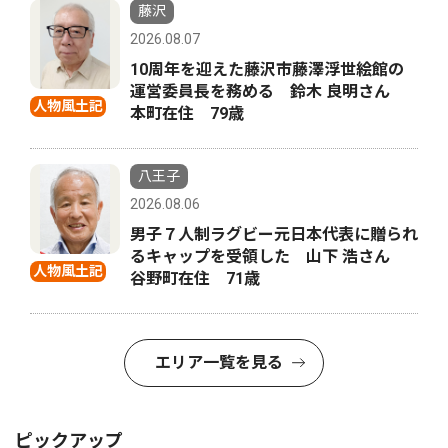
藤沢
2026.08.07
10周年を迎えた藤沢市藤澤浮世絵館の
運営委員長を務める 鈴木 良明さん
人物風土記
本町在住 79歳
八王子
2026.08.06
男子７人制ラグビー元日本代表に贈られ
るキャップを受領した 山下 浩さん
人物風土記
谷野町在住 71歳
エリア一覧を見る
ピックアップ