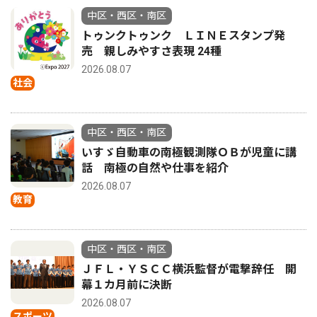
中区・西区・南区
トゥンクトゥンク ＬＩＮＥスタンプ発
売 親しみやすさ表現 24種
2026.08.07
社会
中区・西区・南区
いすゞ自動車の南極観測隊ＯＢが児童に講
話 南極の自然や仕事を紹介
2026.08.07
教育
中区・西区・南区
ＪＦＬ・ＹＳＣＣ横浜監督が電撃辞任 開
幕１カ月前に決断
2026.08.07
スポーツ