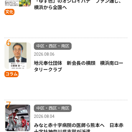
「ゆず色」のオシロイバナ ファン通じ、
横浜から全国へ
文化
6
中区・西区・南区
2026.08.06
地元奉仕団体 新会長の横顔 横浜南ロー
タリークラブ
コラム
7
中区・西区・南区
2026.08.04
みなと赤十字病院の医師ら熊本へ 日本赤
十字社神奈川県支部が派遣