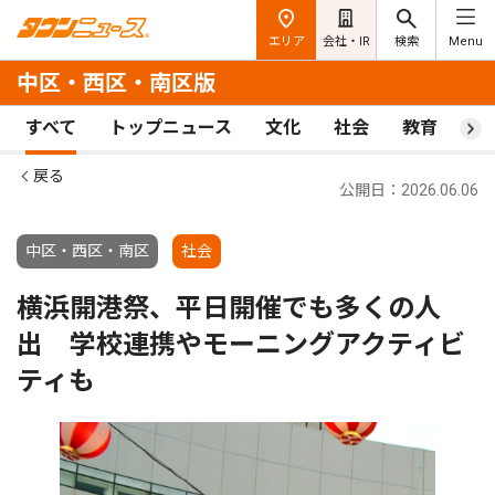
エリア
会社・IR
検索
Menu
中区・西区・南区版
すべて
トップニュース
文化
社会
教育
ス
戻る
公開日：2026.06.06
中区・西区・南区
社会
横浜開港祭、平日開催でも多くの人
出 学校連携やモーニングアクティビ
ティも