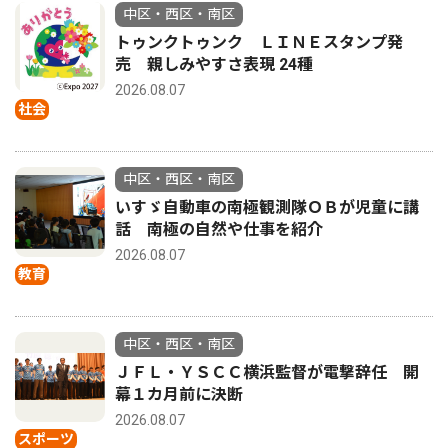
中区・西区・南区
トゥンクトゥンク ＬＩＮＥスタンプ発
売 親しみやすさ表現 24種
2026.08.07
社会
中区・西区・南区
いすゞ自動車の南極観測隊ＯＢが児童に講
話 南極の自然や仕事を紹介
2026.08.07
教育
中区・西区・南区
ＪＦＬ・ＹＳＣＣ横浜監督が電撃辞任 開
幕１カ月前に決断
2026.08.07
スポーツ