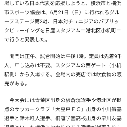
場している日本代表を応援しようと、横浜市と横浜
市スポーツ協会は、6月21日（日）に行われるグル
ープステージ第2戦、日本対チュニジアのパブリッ
クビューイングを日産スタジアム＝港北区小机町＝
で行うと発表した。
開門は正午、試合開始は午後1時。定員は先着9千
人。申し込みは不要。スタジアムの西ゲート（小机
駅側）から入場する。会場内の売店では飲食物の販
売がある。
今大会には青葉区出身の板倉滉選手や港北区が拠
点のサッカークラブ「大豆戸ＦＣ」出身の小川航基
選手と鈴木唯人選手、桐蔭学園高校出身の早川友基