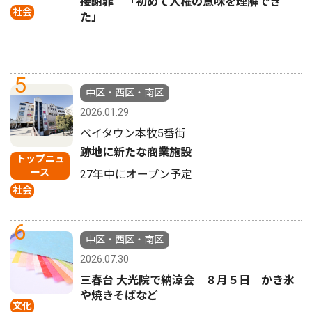
接謝罪 「初めて人権の意味を理解でき
社会
た」
5
中区・西区・南区
2026.01.29
ベイタウン本牧5番街
跡地に新たな商業施設
トップニュ
ース
27年中にオープン予定
社会
6
中区・西区・南区
2026.07.30
三春台 大光院で納涼会 ８月５日 かき氷
や焼きそばなど
文化