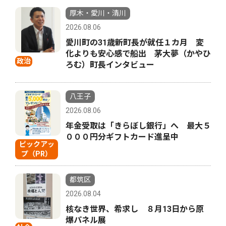
厚木・愛川・清川
2026.08.06
愛川町の31歳新町長が就任１カ月 変
化よりも安心感で船出 茅大夢（かやひ
政治
ろむ）町長インタビュー
八王子
2026.08.06
年金受取は「きらぼし銀行」へ 最大５
０００円分ギフトカード進呈中
ピックアッ
プ（PR）
都筑区
2026.08.04
核なき世界、希求し ８月13日から原
爆パネル展