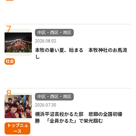
7
中区・西区・南区
2026.08.02
本牧の暑い夏、始まる 本牧神社のお馬流
し
社会
8
中区・西区・南区
2026.07.30
横浜平沼高校かるた部 悲願の全国初優
勝 「全員かるた」で栄光掴む
トップニュ
ース