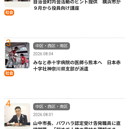
自治会町内会活動のヒント提供 横浜市が
９月から役員向け講座
社会
3
中区・西区・南区
2026.08.04
みなと赤十字病院の医師ら熊本へ 日本赤
十字社神奈川県支部が派遣
社会
4
中区・西区・南区
2026.08.01
山中市長、パワハラ認定受け告発職員に直