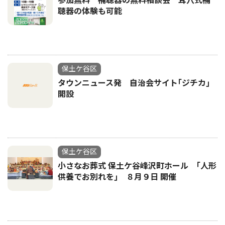
参加無料 補聴器の無料相談会 耳穴式補
聴器の体験も可能
保土ケ谷区
タウンニュース発 自治会サイト｢ジチカ｣
開設
保土ケ谷区
小さなお葬式 保土ケ谷峰沢町ホール ｢人形
供養でお別れを｣ ８月９日 開催