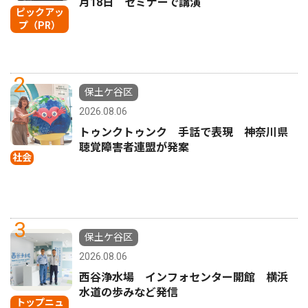
月18日 セミナーで講演
ピックアッ
プ（PR）
2
保土ケ谷区
2026.08.06
トゥンクトゥンク 手話で表現 神奈川県
聴覚障害者連盟が発案
社会
3
保土ケ谷区
2026.08.06
西谷浄水場 インフォセンター開館 横浜
水道の歩みなど発信
トップニュ