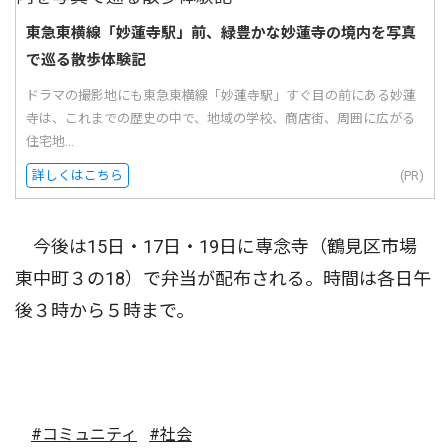
東急東横線「妙蓮寺駅」前、緑豊かな妙蓮寺の境内を写真
で巡る散歩体験記
ドラマの撮影地にも東急東横線「妙蓮寺駅」すぐ目の前にある妙蓮
寺は、これまでの歴史の中で、地域の学校、商店街、周囲に広がる
住宅地...
詳しくはこちら
(PR)
今後は15日・17日・19日に専念寺（鶴見区市場
東中町３の18）で弁当が配布される。時間は各日午
後３時から５時まで。
#コミュニティ
#社会