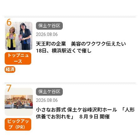
6
保土ケ谷区
2026.08.06
天王町の企業 美容のワクワク伝えたい
18日、横浜駅近くで催し
トップニュ
ース
経済
7
保土ケ谷区
2026.08.06
小さなお葬式 保土ケ谷峰沢町ホール ｢人形
供養でお別れを｣ ８月９日 開催
ピックアッ
プ（PR）