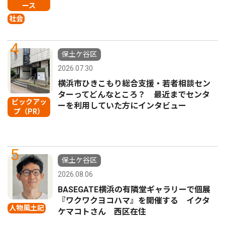
ース
社会
4
保土ケ谷区
2026.07.30
横浜市ひきこもり総合支援・若者相談セン
ターってどんなところ？ 最近までセンタ
ピックアッ
ーを利用していた方にインタビュー
プ（PR）
5
保土ケ谷区
2026.08.06
BASEGATE横浜の有隣堂ギャラリーで個展
『ワクワクヨコハマ』を開催する イクタ
人物風土記
ケマコトさん 西区在住