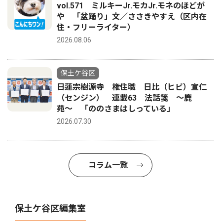
vol.571 ミルキーJr.モカJr.モネのほどが
や 「盆踊り」文／ささきやすえ（区内在
住・フリーライター）
2026.08.06
保土ケ谷区
日蓮宗樹源寺 権住職 日比（ヒビ）宣仁
（センジン） 連載63 法話箋 〜鹿
苑〜 「ののさまはしっている」
2026.07.30
コラム一覧
保土ケ谷区編集室