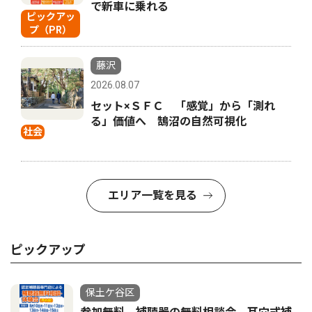
で新車に乗れる
ピックアッ
プ（PR）
藤沢
2026.08.07
セット×ＳＦＣ 「感覚」から「測れ
る」価値へ 鵠沼の自然可視化
社会
エリア一覧を見る
ピックアップ
保土ケ谷区