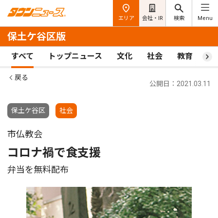
エリア
会社・IR
検索
Menu
保土ケ谷区版
すべて
トップニュース
文化
社会
教育
ス
戻る
公開日：2021.03.11
保土ケ谷区
社会
市仏教会
コロナ禍で食支援
弁当を無料配布