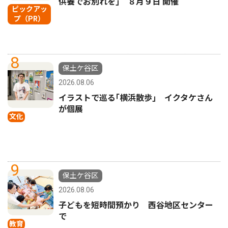
供養でお別れを｣ ８月９日 開催
ピックアッ
プ（PR）
8
保土ケ谷区
2026.08.06
イラストで巡る｢横浜散歩｣ イクタケさん
が個展
文化
9
保土ケ谷区
2026.08.06
子どもを短時間預かり 西谷地区センター
で
教育