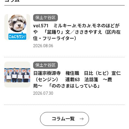
保土ケ谷区
vol.571 ミルキーJr.モカJr.モネのほどが
や 「盆踊り」文／ささきやすえ（区内在
住・フリーライター）
2026.08.06
保土ケ谷区
日蓮宗樹源寺 権住職 日比（ヒビ）宣仁
（センジン） 連載63 法話箋 〜鹿
苑〜 「ののさまはしっている」
2026.07.30
コラム一覧