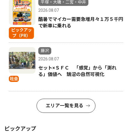
平塚・大磯・二宮・中井
2026.08.07
酷暑でマイカー需要急増月々１万５千円
で新車に乗れる
ピックアッ
プ（PR）
藤沢
2026.08.07
セット×ＳＦＣ 「感覚」から「測れ
る」価値へ 鵠沼の自然可視化
社会
エリア一覧を見る
ピックアップ