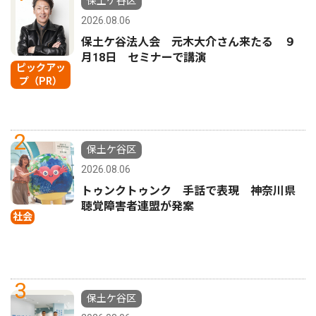
保土ケ谷区
2026.08.06
保土ケ谷法人会 元木大介さん来たる ９
月18日 セミナーで講演
ピックアッ
プ（PR）
2
保土ケ谷区
2026.08.06
トゥンクトゥンク 手話で表現 神奈川県
聴覚障害者連盟が発案
社会
3
保土ケ谷区