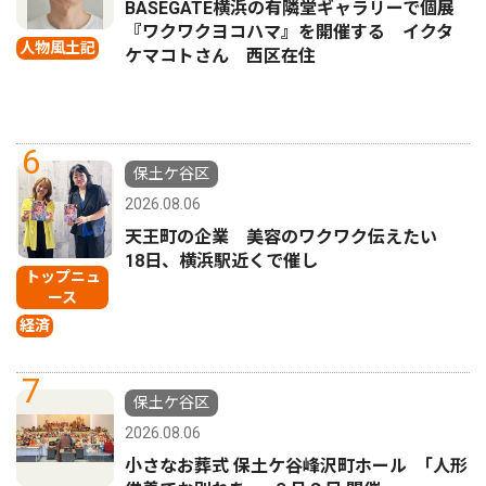
BASEGATE横浜の有隣堂ギャラリーで個展
『ワクワクヨコハマ』を開催する イクタ
人物風土記
ケマコトさん 西区在住
6
保土ケ谷区
2026.08.06
天王町の企業 美容のワクワク伝えたい
18日、横浜駅近くで催し
トップニュ
ース
経済
7
保土ケ谷区
2026.08.06
小さなお葬式 保土ケ谷峰沢町ホール ｢人形