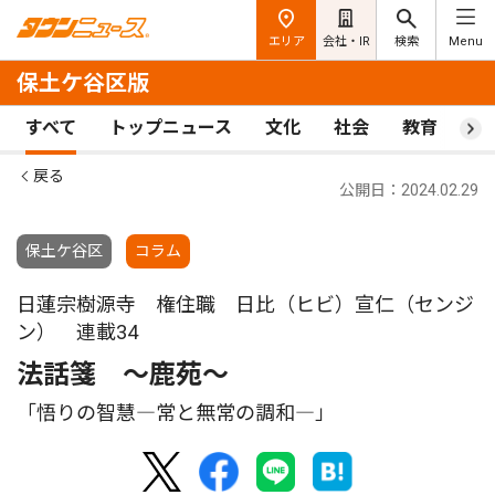
エリア
会社・IR
検索
Menu
保土ケ谷区版
すべて
トップニュース
文化
社会
教育
ス
戻る
公開日：2024.02.29
保土ケ谷区
コラム
日蓮宗樹源寺 権住職 日比（ヒビ）宣仁（センジ
ン） 連載34
法話箋 〜鹿苑〜
「悟りの智慧―常と無常の調和―」