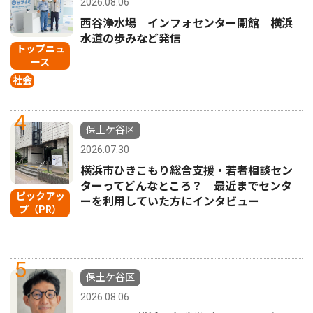
2026.08.06
西谷浄水場 インフォセンター開館 横浜
水道の歩みなど発信
トップニュ
ース
社会
4
保土ケ谷区
2026.07.30
横浜市ひきこもり総合支援・若者相談セン
ターってどんなところ？ 最近までセンタ
ピックアッ
ーを利用していた方にインタビュー
プ（PR）
5
保土ケ谷区
2026.08.06