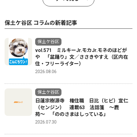
保土ケ谷区 コラムの新着記事
保土ケ谷区
vol.571 ミルキーJr.モカJr.モネのほどが
や 「盆踊り」文／ささきやすえ（区内在
住・フリーライター）
2026.08.06
保土ケ谷区
日蓮宗樹源寺 権住職 日比（ヒビ）宣仁
（センジン） 連載63 法話箋 〜鹿
苑〜 「ののさまはしっている」
2026.07.30