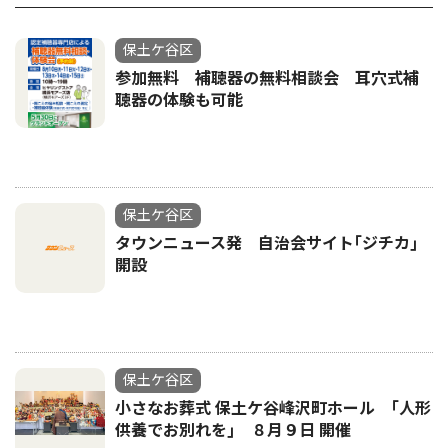
保土ケ谷区
参加無料 補聴器の無料相談会 耳穴式補
聴器の体験も可能
保土ケ谷区
タウンニュース発 自治会サイト｢ジチカ｣
開設
保土ケ谷区
小さなお葬式 保土ケ谷峰沢町ホール ｢人形
供養でお別れを｣ ８月９日 開催