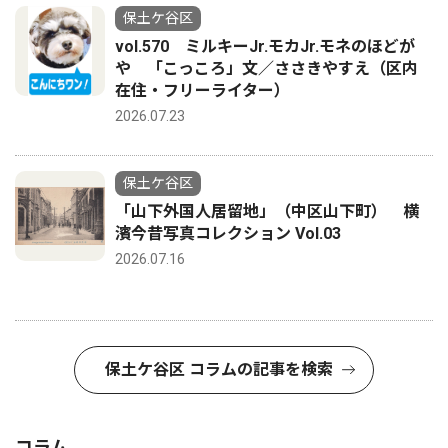
保土ケ谷区
vol.570 ミルキーJr.モカJr.モネのほどが
や 「こっころ」文／ささきやすえ（区内
在住・フリーライター）
2026.07.23
保土ケ谷区
「山下外国人居留地」（中区山下町） 横
濱今昔写真コレクション Vol.03
2026.07.16
保土ケ谷区 コラムの記事を検索
コラム