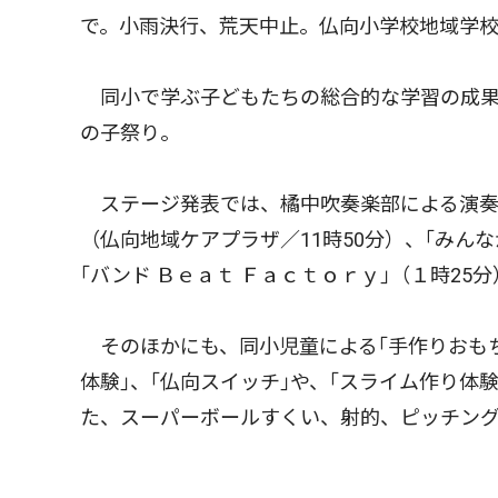
で。小雨決行、荒天中止。仏向小学校地域学
同小で学ぶ子どもたちの総合的な学習の成果
の子祭り。
ステージ発表では、橘中吹奏楽部による演奏（
（仏向地域ケアプラザ／11時50分）、｢みん
｢バンド Ｂｅａｔ Ｆａｃｔｏｒｙ｣（１時25
そのほかにも、同小児童による｢手作りおもち
体験｣、｢仏向スイッチ｣や、｢スライム作り体
た、スーパーボールすくい、射的、ピッチン