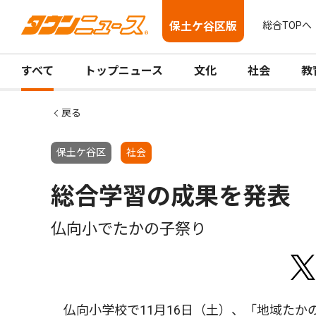
保土ケ谷区版
総合TOPへ
すべて
トップニュース
文化
社会
教
戻る
保土ケ谷区
社会
総合学習の成果を発表
仏向小でたかの子祭り
仏向小学校で11月16日（土）、「地域たか