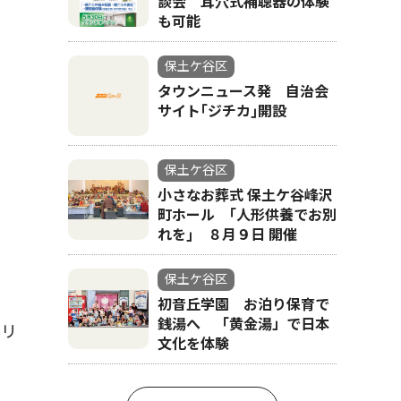
談会 耳穴式補聴器の体験
も可能
保土ケ谷区
タウンニュース発 自治会
サイト｢ジチカ｣開設
保土ケ谷区
小さなお葬式 保土ケ谷峰沢
町ホール ｢人形供養でお別
れを｣ ８月９日 開催
保土ケ谷区
初音丘学園 お泊り保育で
銭湯へ 「黄金湯」で日本
サリ
文化を体験