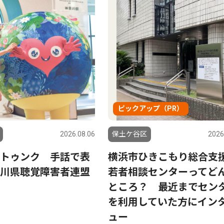
ピックアップ（PR）
2026.08.06
保土ケ谷区
2026
トゥンク 手話で表
横浜市ひきこもり総合支
川県聴覚障害者連盟
若者相談センターってど
ところ？ 最近までセン
を利用していた方にイン
ュー