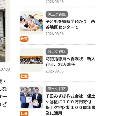
2026.08.06
保土ケ谷区
子どもを短時間預かり 西
谷地区センターで
2026.08.06
教育
保土ケ谷区
トップニュース
経済
トップニ
防犯指導員へ委嘱状 新人
迎え、22人着任
.07.30
保土ケ谷区
2026.08.06
保土ケ谷区
2026.08.06
社会
援・
天王町の企業 美容のワクワ
西谷浄水
んな
ク伝えたい 18日、横浜駅近
ー開館 
保土ケ谷区
ター
くで催し
発信
千田みずほ株式会社 保土
ケ谷区に１００万円寄付
タビ
保土ケ谷区制１００周年事
業に活用
社会