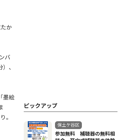
域たか
ンバ
分）、
｢墨絵
ピックアップ
ま
あり。
保土ケ谷区
参加無料 補聴器の無料相