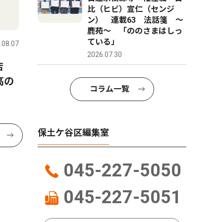
比（ヒビ）宣仁（センジ
ン） 連載63 法話箋 〜
鹿苑〜 「ののさまはしっ
ている」
.08.07
2026.07.30
央店
高の
コラム一覧
保土ケ谷区編集室
045-227-5050
045-227-5051