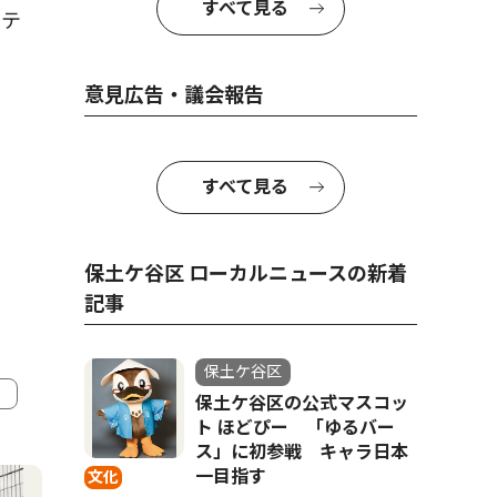
すべて見る
クテ
意見広告・議会報告
すべて見る
保土ケ谷区 ローカルニュースの新着
記事
保土ケ谷区
保土ケ谷区の公式マスコッ
ト ほどぴー 「ゆるバー
4
5
ス」に初参戦 キャラ日本
一目指す
文化