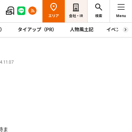
エリア
会社・IR
検索
Menu
R）
タイアップ（PR）
人物風土記
イベント
.11.07
時ま