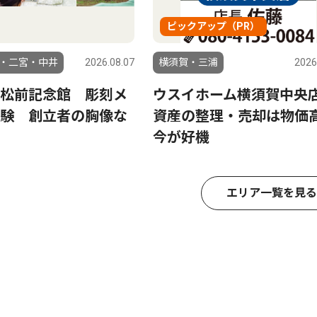
ピックアップ（PR）
・二宮・中井
2026.08.07
横須賀・三浦
2026
松前記念館 彫刻メ
ウスイホーム横須賀中
験 創立者の胸像な
資産の整理・売却は物価
今が好機
エリア一覧を見る