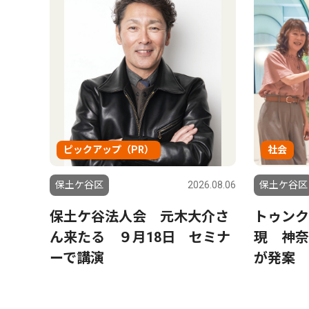
ピックアップ（PR）
社会
5.03.27
保土ケ谷区
2026.08.06
保土ケ谷区
保土ケ谷法人会 元木大介さ
トゥンク
ん来たる ９月18日 セミナ
現 神奈
ーで講演
が発案