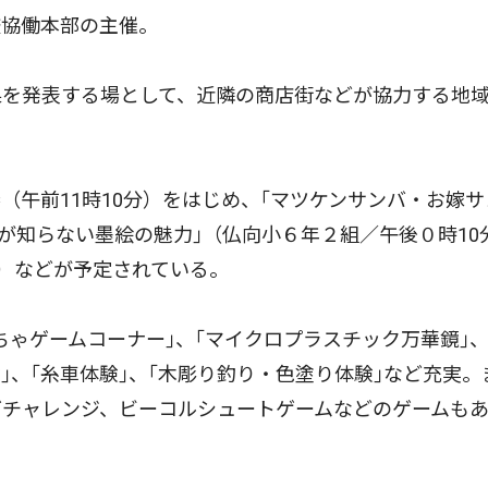
校協働本部の主催。
を発表する場として、近隣の商店街などが協力する地
午前11時10分）をはじめ、｢マツケンサンバ・お嫁サ
なが知らない墨絵の魅力｣（仏向小６年２組／午後０時10
分）などが予定されている。
ゃゲームコーナー｣、｢マイクロプラスチック万華鏡｣、
験｣、｢糸車体験｣、｢木彫り釣り・色塗り体験｣など充実。
グチャレンジ、ビーコルシュートゲームなどのゲームも