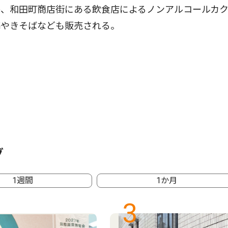
、和田町商店街にある飲食店によるノンアルコールカ
海やきそばなども販売される。
グ
1週間
1か月
3