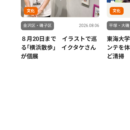
文化
文化
金沢区・磯子区
2026.08.06
平塚・大磯
８月20日まで イラストで巡
東海大学
る｢横浜散歩｣ イクタケさん
ンテを体
が個展
ど清掃