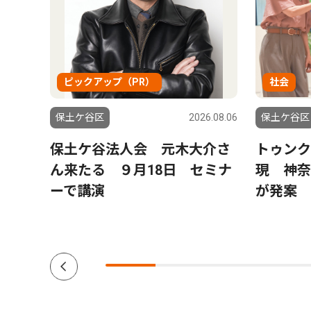
ピックアップ（PR）
社会
6.08.06
保土ケ谷区
2026.08.06
保土ケ谷区
峰沢町
保土ケ谷法人会 元木大介さ
トゥンク
別れ
ん来たる ９月18日 セミナ
現 神奈
ーで講演
が発案