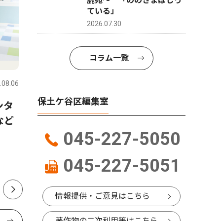
鹿苑〜 「ののさまはしっ
ている」
2026.07.30
コラム一覧
ピックアップ（PR）
トップニ
.08.06
保土ケ谷区
2026.07.30
保土ケ谷区
保土ケ谷区編集室
ンタ
横浜市ひきこもり総合支援・
天王町の
など
若者相談センターってどんな
ク伝えた
045-227-5050
ところ？ 最近までセンター
くで催し
を利用していた方にインタビ
045-227-5051
ュー
情報提供・ご意見はこちら
著作物の二次利用等はこちら