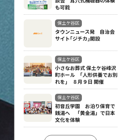
談会 耳穴式補聴器の体験
も可能
保土ケ谷区
タウンニュース発 自治会
サイト｢ジチカ｣開設
保土ケ谷区
小さなお葬式 保土ケ谷峰沢
町ホール ｢人形供養でお別
れを｣ ８月９日 開催
保土ケ谷区
初音丘学園 お泊り保育で
銭湯へ 「黄金湯」で日本
文化を体験