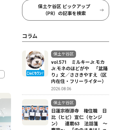
保土ケ谷区 ピックアップ
（PR）の記事を検索
コラム
保土ケ谷区
vol.571 ミルキーJr.モカ
Jr.モネのほどがや 「盆踊
り」文／ささきやすえ（区
内在住・フリーライター）
4
5
2026.08.06
保土ケ谷区
日蓮宗樹源寺 権住職 日
比（ヒビ）宣仁（センジ
ン） 連載63 法話箋 〜