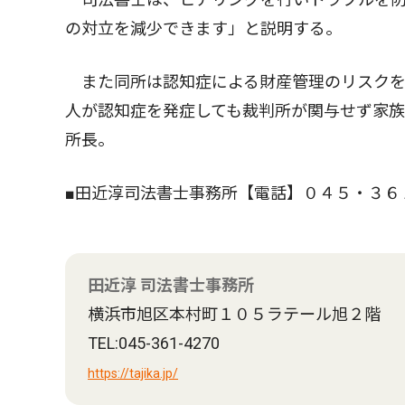
の対立を減少できます」と説明する。
また同所は認知症による財産管理のリスクを
人が認知症を発症しても裁判所が関与せず家
所長。
■田近淳司法書士事務所【電話】０４５・３６
田近淳 司法書士事務所
横浜市旭区本村町１０５ラテール旭２階
TEL:045-361-4270
https://tajika.jp/