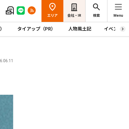
エリア
会社・IR
検索
Menu
R）
タイアップ（PR）
人物風土記
イベント
.06.11