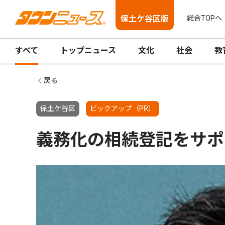
保土ケ谷区版
総合TOPへ
すべて
トップニュース
文化
社会
教
戻る
保土ケ谷区
ピックアップ（PR）
義務化の相続登記をサポ