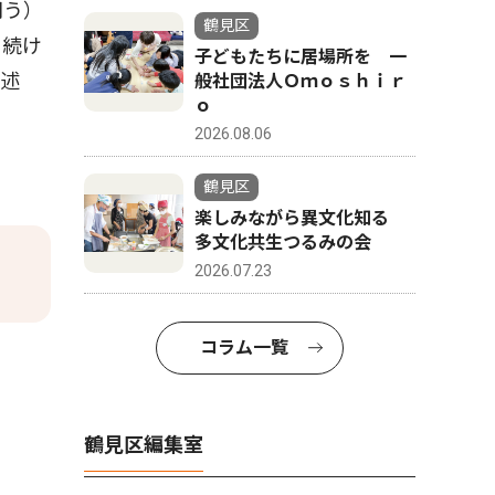
問う）
鶴見区
を続け
子どもたちに居場所を 一
と述
般社団法人Ｏｍｏｓｈｉｒ
ｏ
2026.08.06
鶴見区
楽しみながら異文化知る
多文化共生つるみの会
2026.07.23
コラム一覧
鶴見区編集室