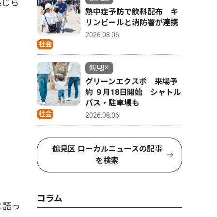
感じら
熱中症予防で飲料配布 キ
リンビールと消防署が連携
2026.08.06
社会
鶴見区
グリーンエクスポ 来場予
約 ９月18日開始 シャトル
バス・駐車場も
社会
2026.08.06
鶴見区 ローカルニュースの記事
を検索
コラム
と語っ