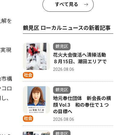
すべて見る
見解を
鶴見区 ローカルニュースの新着記事
鶴見区
。実現
花火大会復活へ清掃活動
８月15日、潮田エリアで
2026.08.06
社会
治市構
やコロ
鶴見区
明し、
地元奉仕団体 新会長の横
顔 Vol.3 和の奉仕で１つ
の目標へ
社会
2026.08.06
鶴見区