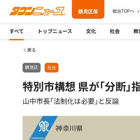
鶴見区版
総合TOPへ
すべて
トップニュース
文化
社会
教
戻る
鶴見区
社会
特別市構想 県が｢分断
山中市長｢法制化は必要｣と反論