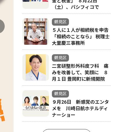
金と税金｣ ８月22日
（土）、パシフィコで
鶴見区
５人に１人が相続税を申告
「相続のことなら」 税理士
大里慶三事務所
鶴見区
二宮研整形外科皮フ科 痛
みを改善して、笑顔に ８
月１日 豊岡町に新規開院
鶴見区
９月26日 新感覚のエンタ
メを 川崎日航ホテルディ
ナーショー