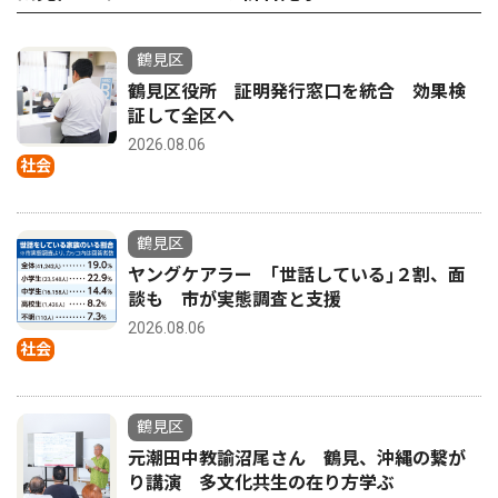
鶴見区
鶴見区役所 証明発行窓口を統合 効果検
証して全区へ
2026.08.06
社会
鶴見区
ヤングケアラー ｢世話している｣２割、面
談も 市が実態調査と支援
2026.08.06
社会
鶴見区
元潮田中教諭沼尾さん 鶴見、沖縄の繋が
り講演 多文化共生の在り方学ぶ