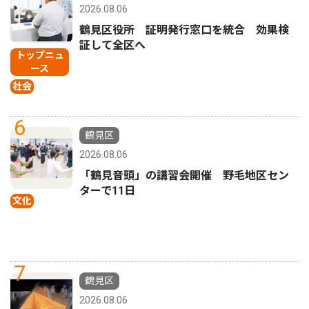
2026.08.06
鶴見区役所 証明発行窓口を統合 効果検
証して全区へ
トップニュ
ース
社会
6
鶴見区
2026.08.06
「鶴見音頭」の講習会開催 野毛地区セン
ターで11日
文化
7
鶴見区
2026.08.06