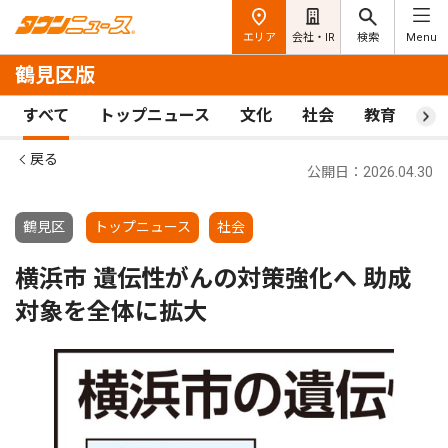
エリア
会社・IR
検索
Menu
鶴見区版
すべて
トップニュース
文化
社会
教育
ス
戻る
公開日：2026.04.30
鶴見区
トップニュース
社会
横浜市 遺伝性がんの対策強化へ 助成
対象を全体に拡大