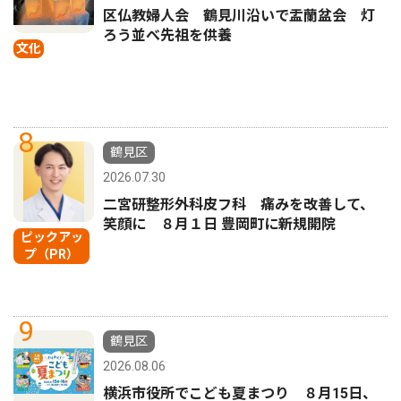
区仏教婦人会 鶴見川沿いで盂蘭盆会 灯
ろう並べ先祖を供養
文化
8
鶴見区
2026.07.30
二宮研整形外科皮フ科 痛みを改善して、
笑顔に ８月１日 豊岡町に新規開院
ピックアッ
プ（PR）
9
鶴見区
2026.08.06
横浜市役所でこども夏まつり ８月15日、