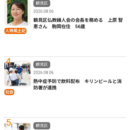
3
鶴見区
2026.08.06
鶴見区仏教婦人会の会長を務める 上原 智
恵さん 駒岡在住 56歳
人物風土記
4
鶴見区
2026.08.06
熱中症予防で飲料配布 キリンビールと消
防署が連携
社会
5
鶴見区