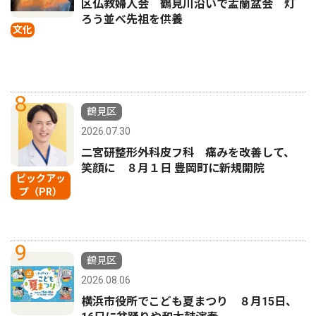
区仏教婦人会 鶴見川沿いで盂蘭盆会 灯
ろう並べ先祖を供養
文化
8
鶴見区
2026.07.30
二宮研整形外科皮フ科 痛みを改善して、
笑顔に ８月１日 豊岡町に新規開院
ピックアッ
プ（PR）
9
鶴見区
2026.08.06
横浜市役所でこども夏まつり ８月15日、