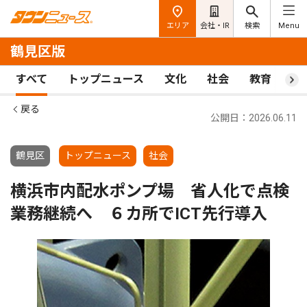
エリア
会社・IR
検索
Menu
鶴見区版
すべて
トップニュース
文化
社会
教育
ス
戻る
公開日：2026.06.11
鶴見区
トップニュース
社会
横浜市内配水ポンプ場 省人化で点検
業務継続へ ６カ所でICT先行導入