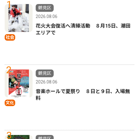
1
鶴見区
2026.08.06
花火大会復活へ清掃活動 ８月15日、潮田
エリアで
社会
2
鶴見区
2026.08.06
音楽ホールで夏祭り ８日と９日、入場無
料
文化
3
鶴見区