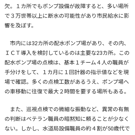
欠。１カ所でもポンプ設備が故障すると、多い場所
で３万世帯以上に断水の可能性があり市民給水に影
響を及ぼす。
市内には32カ所の配水ポンプ場があり、その内、
ＩＣＴ導入を検討しているのは主要な23カ所。この
配水ポンプ場の点検は、基本１チーム４人の職員が
手分けをして、１カ月に１回計器の指示値などを現
場で確認。多くの点検工数があるうえ、ポンプ場へ
の車移動に往復で最大２時間を要する場所もある。
また、巡視点検での微細な振動など、異常の有無
の判断はベテラン職員の暗黙知に頼ることが少なく
ない。しかし、水道局設備職員の約４割が50歳代で