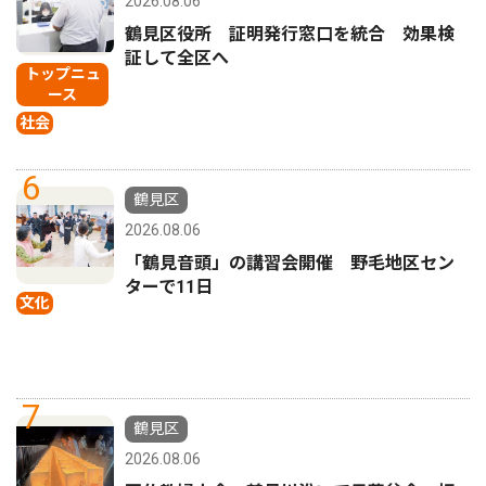
2026.08.06
鶴見区役所 証明発行窓口を統合 効果検
証して全区へ
トップニュ
ース
社会
6
鶴見区
2026.08.06
「鶴見音頭」の講習会開催 野毛地区セン
ターで11日
文化
7
鶴見区
2026.08.06