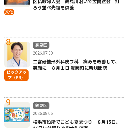
区仏教婦人会 鶴見川沿いで盂蘭盆会 灯
ろう並べ先祖を供養
文化
8
鶴見区
2026.07.30
二宮研整形外科皮フ科 痛みを改善して、
笑顔に ８月１日 豊岡町に新規開院
ピックアッ
プ（PR）
9
鶴見区
2026.08.06
横浜市役所でこども夏まつり ８月15日、