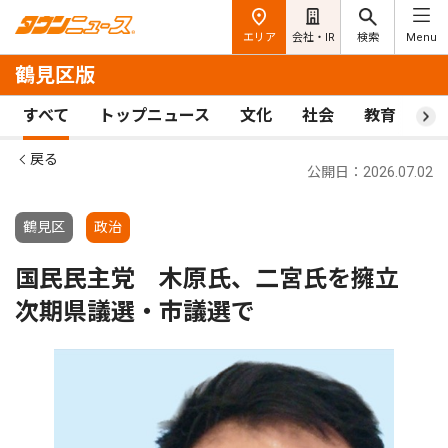
エリア
会社・IR
検索
Menu
鶴見区版
すべて
トップニュース
文化
社会
教育
ス
戻る
公開日：2026.07.02
鶴見区
政治
国民民主党 木原氏、二宮氏を擁立
次期県議選・市議選で