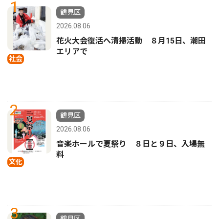
1
鶴見区
2026.08.06
花火大会復活へ清掃活動 ８月15日、潮田
エリアで
社会
2
鶴見区
2026.08.06
音楽ホールで夏祭り ８日と９日、入場無
料
文化
3
鶴見区