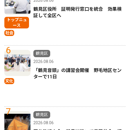
2026.08.06
鶴見区役所 証明発行窓口を統合 効果検
証して全区へ
トップニュ
ース
社会
6
鶴見区
2026.08.06
「鶴見音頭」の講習会開催 野毛地区セン
ターで11日
文化
7
鶴見区
2026.08.06