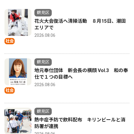
鶴見区
花火大会復活へ清掃活動 ８月15日、潮田
エリアで
2026.08.06
社会
鶴見区
地元奉仕団体 新会長の横顔 Vol.3 和の奉
仕で１つの目標へ
2026.08.06
社会
鶴見区
熱中症予防で飲料配布 キリンビールと消
防署が連携
2026.08.06