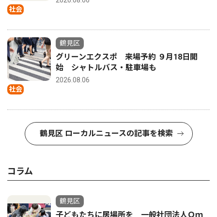
社会
鶴見区
グリーンエクスポ 来場予約 ９月18日開
始 シャトルバス・駐車場も
2026.08.06
社会
鶴見区 ローカルニュースの記事を検索
コラム
鶴見区
子どもたちに居場所を 一般社団法人Ｏｍ