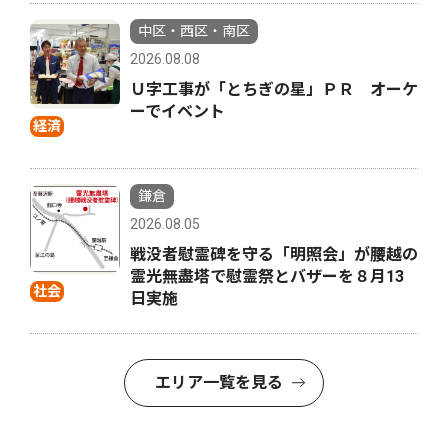
中区・西区・南区
2026.08.08
Ｕ字工事が「とちぎの星」ＰＲ オーケ
ーでイベント
経済
鎌倉
2026.08.05
戦没者慰霊碑を守る「明照会」が腰越の
霊光無盡塔で慰霊祭とバザーを８月13
社会
日実施
エリア一覧を見る