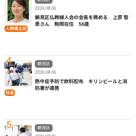
2026.08.06
鶴見区仏教婦人会の会長を務める 上原 智
恵さん 駒岡在住 56歳
人物風土記
4
鶴見区
2026.08.06
熱中症予防で飲料配布 キリンビールと消
防署が連携
社会
5
鶴見区