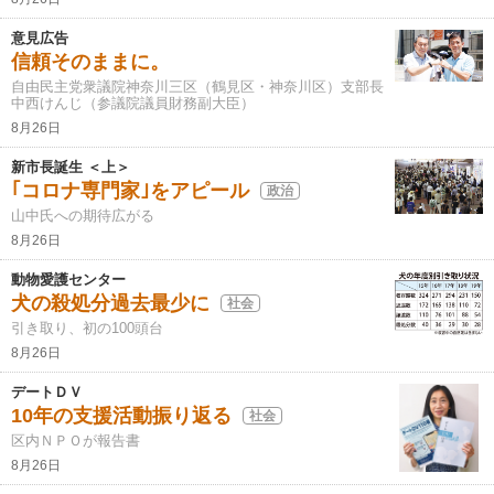
意見広告
信頼そのままに。
自由民主党衆議院神奈川三区（鶴見区・神奈川区）支部長
中西けんじ（参議院議員財務副大臣）
8月26日
新市長誕生 ＜上＞
｢コロナ専門家｣をアピール
政治
山中氏への期待広がる
8月26日
動物愛護センター
犬の殺処分過去最少に
社会
引き取り、初の100頭台
8月26日
デートＤＶ
10年の支援活動振り返る
社会
区内ＮＰＯが報告書
8月26日