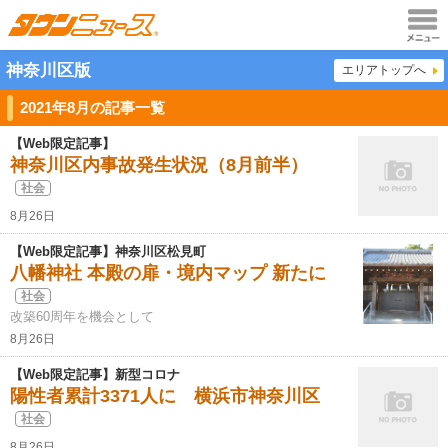
メニュ
神奈川区版
エリアトップへ
ー
2021年8月の記事一覧
【Web限定記事】
神奈川区内事故発生状況（8月前半）
社会
8月26日
【Web限定記事】神奈川区松見町
八幡神社 本殿の扉・境内マップ 新たに
社会
改築60周年を機会として
8月26日
【Web限定記事】新型コロナ
陽性者累計3371人に 横浜市神奈川区
社会
8月26日