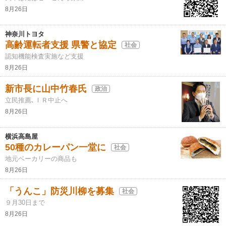
8月26日
神奈川トヨタ
高齢運転者支援 県警と協定
社会
認知機能検査実施など支援
8月26日
新市長に山中竹春氏
政治
立民推薦､ＩＲ中止へ
8月26日
横浜高島屋
50種のカレーパン一堂に
社会
地元ベーカリーの商品も
8月26日
「うんこ」防災川柳を募集
社会
９月30日まで
8月26日