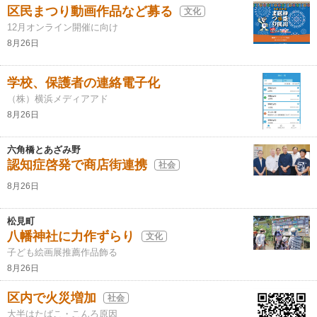
区民まつり動画作品など募る
文化
12月オンライン開催に向け
8月26日
学校、保護者の連絡電子化
（株）横浜メディアアド
8月26日
六角橋とあざみ野
認知症啓発で商店街連携
社会
8月26日
松見町
八幡神社に力作ずらり
文化
子ども絵画展推薦作品飾る
8月26日
区内で火災増加
社会
大半はたばこ・こんろ原因