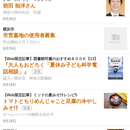
前田 知洋さん
神奈川県内在住 55歳
8月26日
横浜市
市営墓地の使用者募集
申込開始９月１日から
8月26日
【Web限定記事】図書館司書のおすすめＢＯＯＫ【13】
『大人もおどろく「夏休み子ども科学電
話相談」』
文化
協力／横浜市 神奈川図書館
8月19日
【Web限定記事】ミソドの夏みそ汁レシピ5
トマトとちりめんじゃこと豆腐の冷やし
みそ汁
社会
ホームページで6種類を紹介中
8月19日