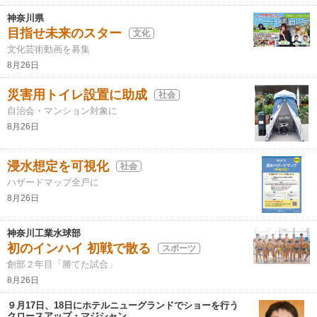
神奈川県
目指せ未来のスター
文化
文化芸術動画を募集
8月26日
災害用トイレ設置に助成
社会
自治会・マンション対象に
8月26日
浸水想定を可視化
社会
ハザードマップ全戸に
8月26日
神奈川工業水球部
初のインハイ 初戦で散る
スポーツ
創部２年目「勝てた試合」
8月26日
９月17日、18日にホテルニューグランドでショーを行う
クロースアップ・マジシャン