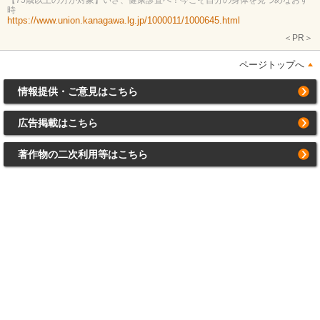
【75歳以上の方が対象】いざ、健康診査へ！今こそ自分の身体を見つめなおす
時
https://www.union.kanagawa.lg.jp/1000011/1000645.html
＜PR＞
ページトップへ
情報提供・ご意見はこちら
広告掲載はこちら
著作物の二次利用等はこちら