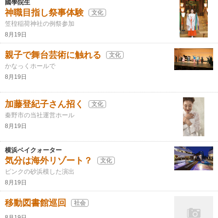
國學院生
神職目指し祭事体験
文化
笠䅣稲荷神社の例祭参加
8月19日
親子で舞台芸術に触れる
文化
かなっくホールで
8月19日
加藤登紀子さん招く
文化
秦野市の当社運営ホール
8月19日
横浜ベイクォーター
気分は海外リゾート？
文化
ピンクの砂浜模した演出
8月19日
移動図書館巡回
社会
8月19日