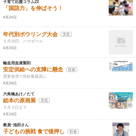
子育て応援コラム22
「国語力」を伸ばそう！
4月24日
年代別ボウリング大会
文化
５月18日、ハマボール
4月24日
輸血用血液製剤
安定供給への支障に懸念
社会
需要急増で供給量最高に
4月24日
六角橋あけ／たて
絵本の原画展
文化
５月４日まで
4月24日
教員･池田さん
子どもの挑戦 食で後押し
社会