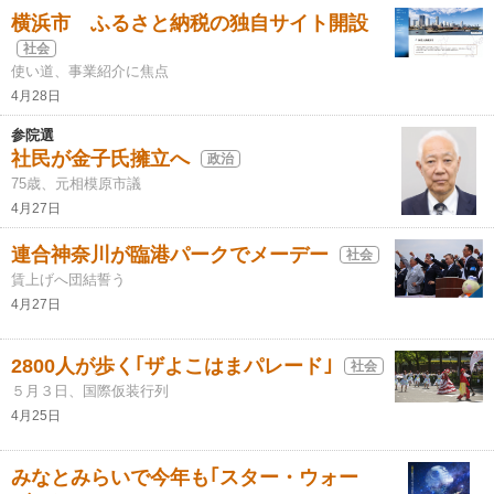
横浜市 ふるさと納税の独自サイト開設
社会
使い道、事業紹介に焦点
4月28日
参院選
社民が金子氏擁立へ
政治
75歳、元相模原市議
4月27日
連合神奈川が臨港パークでメーデー
社会
賃上げへ団結誓う
4月27日
2800人が歩く｢ザよこはまパレード｣
社会
５月３日、国際仮装行列
4月25日
みなとみらいで今年も｢スター・ウォー