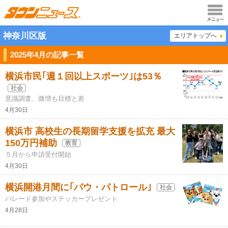
メニュ
神奈川区版
エリアトップへ
ー
2025年4月の記事一覧
横浜市民｢週１回以上スポーツ｣は53％
社会
意識調査、微増も目標と差
4月30日
横浜市 高校生の長期留学支援を拡充 最大
150万円補助
教育
５月から申請受付開始
4月30日
横浜開港月間に｢パウ・パトロール｣
社会
パレード参加やステッカープレゼント
4月28日