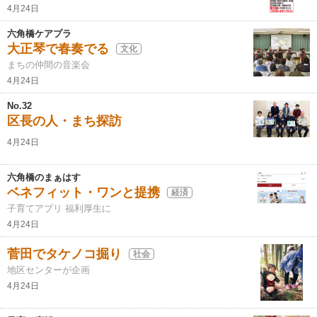
4月24日
六角橋ケアプラ
大正琴で春奏でる
文化
まちの仲間の音楽会
4月24日
No.32
区長の人・まち探訪
4月24日
六角橋のまぁはす
ベネフィット・ワンと提携
経済
子育てアプリ 福利厚生に
4月24日
菅田でタケノコ掘り
社会
地区センターが企画
4月24日