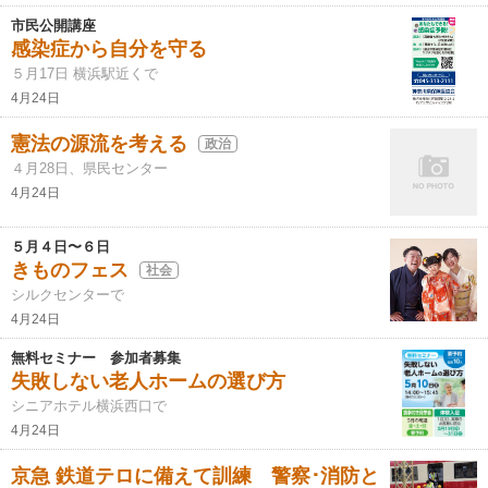
市民公開講座
感染症から自分を守る
５月17日 横浜駅近くで
4月24日
憲法の源流を考える
政治
４月28日、県民センター
4月24日
５月４日〜６日
きものフェス
社会
シルクセンターで
4月24日
無料セミナー 参加者募集
失敗しない老人ホームの選び方
シニアホテル横浜西口で
4月24日
京急 鉄道テロに備えて訓練 警察･消防と