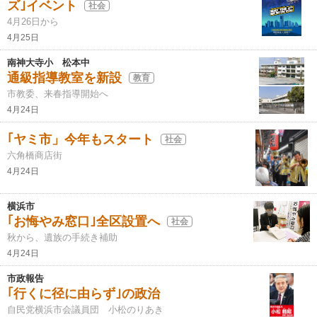
ズ｣イベント
社会
4月26日から
4月25日
南神大寺小 松本中
通級指導教室を新設
教育
市教委、来春指導開始へ
4月24日
｢ヤミ市」今年もスタート
社会
六角橋商店街
4月24日
横浜市
｢お悔やみ窓口｣全区設置へ
社会
秋から、遺族の手続き補助
4月24日
市政報告
｢行くに径に由らず｣の政治
自民党横浜市会議員団 小松のりあき