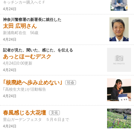
キッチンカー購入へＣＦ
4月24日
神奈川警察署の新署長に就任した
太田 広明さん
新浦島町在住 56歳
4月24日
記者が見た、聞いた、感じた、を伝える
あっとほーむデスク
4月24日0:00更新
4月24日
｢核廃絶へ歩み止めない｣
社会
｢高校生大使｣が活動報告
4月24日
春風感じる大花壇
文化
里山ガーデンフェスタ ５月６日まで
4月24日