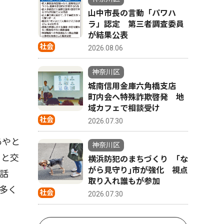
山中市長の言動「パワハ
ラ」認定 第三者調査委員
が結果公表
社会
2026.08.06
神奈川区
城南信用金庫六角橋支店
町内会へ特殊詐欺啓発 地
域カフェで相談受け
社会
2026.07.30
あやと
神奈川区
々と交
横浜防犯のまちづくり ｢な
がら見守り｣市が強化 視点
話
取り入れ誰もが参加
多く
社会
2026.07.30