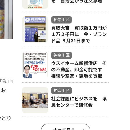
を 自治会から注文急増
神奈川区
買取大吉 買取額１万円が
１万２千円に 金・ブラン
ド品 ８月31日まで
神奈川区
ウスイホーム新横浜店 そ
の不動産、即金可能です
相続や空家・更地を買取
『動画
てお
神奈川区
社会課題にビジネスを 県
民センターで研修会
やとり