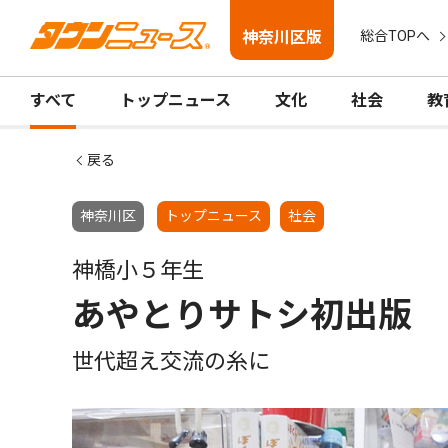
神奈川区版
総合TOPへ
すべて
トップニュース
文化
社会
教
戻る
神奈川区
トップニュース
社会
神橋小５年生
あやとりサトシ初出版
世代超え交流の糸に