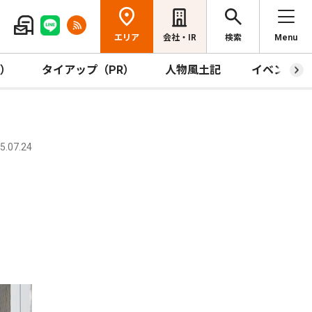
エリア
会社・IR
検索
Menu
R）
タイアップ（PR）
人物風土記
イベント
.07.24