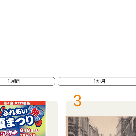
1週間
1か月
3