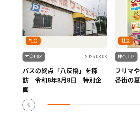
社会
社会
6.08.06
神奈川区
2026.08.08
神奈川区
が１
バスの終点「八反橋」を探
フリマや
ド品
訪 令和8年8月8日 特別企
番街の夏
画