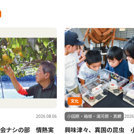
文化
2026.08.06
小田原・箱根・湯河原・真鶴
2026
会ナシの部 情熱実
興味津々、異国の昆虫 