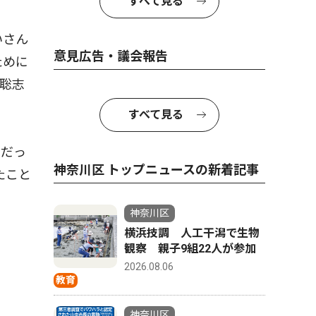
すべて見る
いさん
意見広告・議会報告
ために
聡志
すべて見る
夢だっ
神奈川区 トップニュースの新着記事
たこと
神奈川区
横浜技調 人工干潟で生物
観察 親子9組22人が参加
2026.08.06
教育
神奈川区