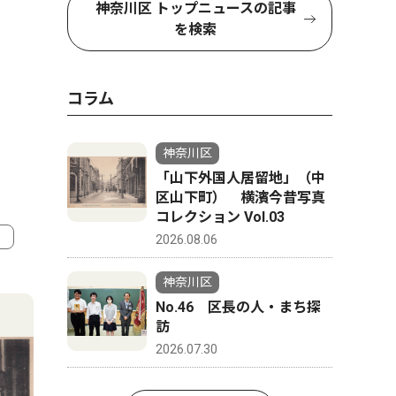
神奈川区 トップニュースの記事
を検索
コラム
神奈川区
「山下外国人居留地」（中
区山下町） 横濱今昔写真
コレクション Vol.03
2026.08.06
4
5
神奈川区
No.46 区長の人・まち探
訪
2026.07.30