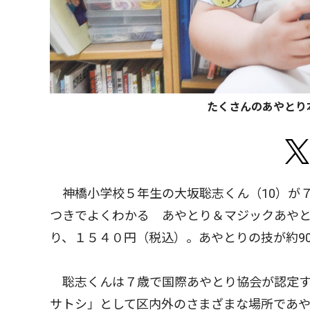
たくさんのあやとり
神橋小学校５年生の大坂聡志くん（10）が７
つきでよくわかる あやとり＆マジックあや
り、１５４０円（税込）。あやとりの技が約9
聡志くんは７歳で国際あやとり協会が認定す
サトシ」として区内外のさまざまな場所であ