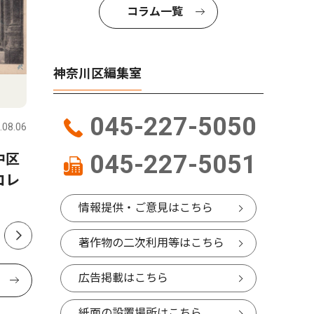
コラム一覧
神奈川区編集室
教育
トップニ
045-227-5050
.08.06
神奈川区
2026.08.07
神奈川区
045-227-5051
中区
神奈川図書館 司書のおすす
横浜技調
コレ
めＢＯＯＫ 第72話
察 親子
情報提供・ご意見はこちら
著作物の二次利用等はこちら
広告掲載はこちら
紙面の設置場所はこちら