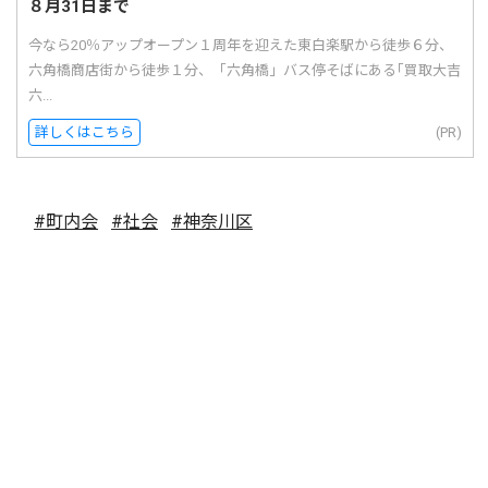
８月31日まで
今なら20％アップオープン１周年を迎えた東白楽駅から徒歩６分、
六角橋商店街から徒歩１分、「六角橋」バス停そばにある｢買取大吉
六...
詳しくはこちら
(PR)
#町内会
#社会
#神奈川区