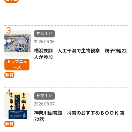
3
神奈川区
2026.08.06
横浜技調 人工干潟で生物観察 親子9組22
人が参加
トップニュ
ース
教育
4
神奈川区
2026.08.07
神奈川図書館 司書のおすすめＢＯＯＫ 第
72話
教育