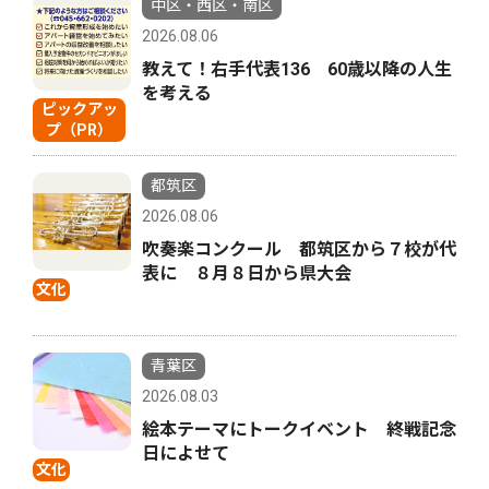
中区・西区・南区
2026.08.06
教えて！右手代表136 60歳以降の人生
を考える
ピックアッ
プ（PR）
都筑区
2026.08.06
吹奏楽コンクール 都筑区から７校が代
表に ８月８日から県大会
文化
青葉区
2026.08.03
絵本テーマにトークイベント 終戦記念
日によせて
文化