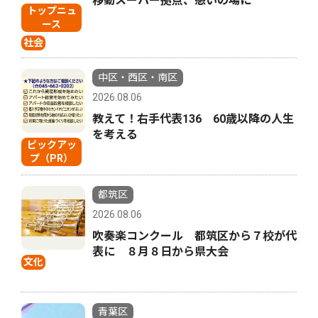
移動スーパー拠点、憩いの場に
トップニュ
ース
社会
中区・西区・南区
2026.08.06
教えて！右手代表136 60歳以降の人生
を考える
ピックアッ
プ（PR）
都筑区
2026.08.06
吹奏楽コンクール 都筑区から７校が代
表に ８月８日から県大会
文化
青葉区