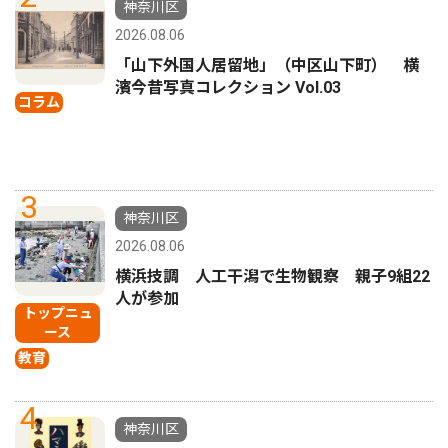
神奈川区
2026.08.06
「山下外国人居留地」（中区山下町） 横
濱今昔写真コレクション Vol.03
コラム
3
神奈川区
2026.08.06
横浜技調 人工干潟で生物観察 親子9組22
人が参加
トップニュ
ース
教育
4
神奈川区