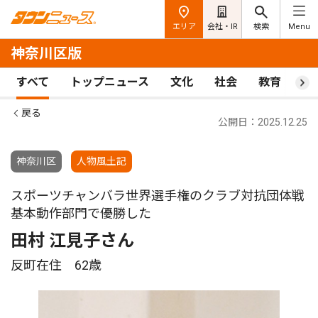
エリア
会社・IR
検索
Menu
神奈川区版
すべて
トップニュース
文化
社会
教育
ス
戻る
公開日：2025.12.25
神奈川区
人物風土記
スポーツチャンバラ世界選手権のクラブ対抗団体戦
基本動作部門で優勝した
田村 江見子さん
反町在住 62歳