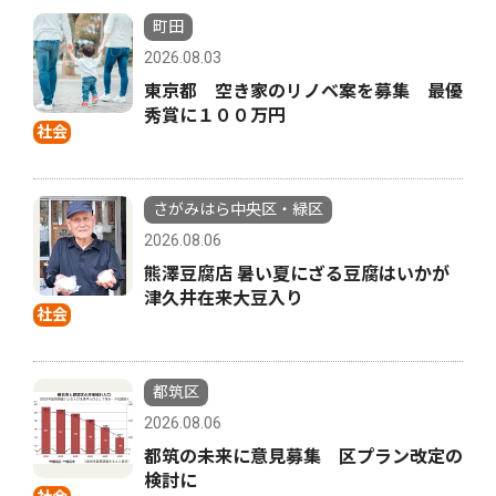
町田
2026.08.03
東京都 空き家のリノベ案を募集 最優
秀賞に１００万円
社会
さがみはら中央区・緑区
2026.08.06
熊澤豆腐店 暑い夏にざる豆腐はいかが
津久井在来大豆入り
社会
都筑区
2026.08.06
都筑の未来に意見募集 区プラン改定の
検討に