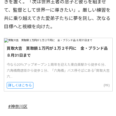
きを置く。「次は世界王者の息子と彼らを組ませ
て、監督として世界一に導きたい」。厳しい練習を
共に乗り越えてきた愛弟子たちに夢を託し、次なる
目標へと視線を向けた。
買取大吉 買取額１万円が１万２千円に 金・ブランド品
８月31日まで
今なら20％アップオープン１周年を迎えた東白楽駅から徒歩６分、
六角橋商店街から徒歩１分、「六角橋」バス停そばにある｢買取大吉
六...
詳しくはこちら
(PR)
#神奈川区