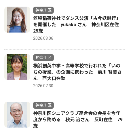
神奈川区
笠䅣稲荷神社でダンス公演「古今妖魅行」
を開催した yukako.さん 神奈川区在住
25歳
2026.08.06
神奈川区
横浜創英中学・高等学校で行われた「いの
ちの授業」の企画に携わった 前川 智美さ
ん 西大口在勤
2026.07.30
神奈川区
神奈川区シニアクラブ連合会の会長を今年
度から務める 秋元 治さん 反町在住 79
歳