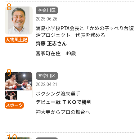
8
神奈川区
2025.06.26
浦島小学校PTA会長と「かめの子すべり台復
活プロジェクト」代表を務める
人物風土記
齊藤 正志さん
富家町在住 49歳
9
神奈川区
2022.04.21
ボクシング渡来選手
デビュー戦 ＴＫＯで勝利
スポーツ
神大寺からプロの舞台へ
10