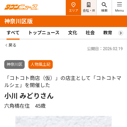
エリア
会社・IR
検索
Menu
神奈川区版
すべて
トップニュース
文化
社会
教育
ス
戻る
公開日：2026.02.19
神奈川区
人物風土記
「コトコト商店（仮）」の店主として「コトコトマ
ルシェ」を開催した
小川 みどりさん
六角橋在住 45歳