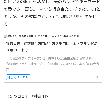
たピアノの腕前を活かし、夫のバンドでキーボード
を奏でる一面も。｢いつも行き当たりばったりで｣と
笑うが、その柔軟さが、街に心地よい風を吹かせ
る。
買取大吉 買取額１万円が１万２千円に 金・ブランド品
８月31日まで
今なら20％アップオープン１周年を迎えた東白楽駅から徒歩６分、
六角橋商店街から徒歩１分、「六角橋」バス停そばにある｢買取大吉
六...
詳しくはこちら
(PR)
#新型コロナ
#神奈川区