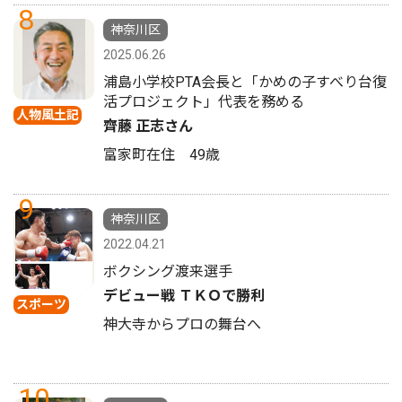
8
神奈川区
2025.06.26
浦島小学校PTA会長と「かめの子すべり台復
活プロジェクト」代表を務める
人物風土記
齊藤 正志さん
富家町在住 49歳
9
神奈川区
2022.04.21
ボクシング渡来選手
デビュー戦 ＴＫＯで勝利
スポーツ
神大寺からプロの舞台へ
10