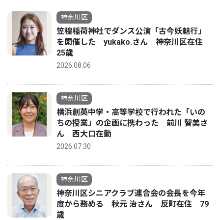
神奈川区
笠䅣稲荷神社でダンス公演「古今妖魅行」
を開催した yukako.さん 神奈川区在住
25歳
2026.08.06
神奈川区
横浜創英中学・高等学校で行われた「いの
ちの授業」の企画に携わった 前川 智美さ
ん 西大口在勤
2026.07.30
神奈川区
神奈川区シニアクラブ連合会の会長を今年
度から務める 秋元 治さん 反町在住 79
歳