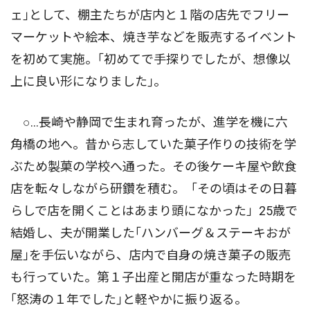
ェ｣として、棚主たちが店内と１階の店先でフリー
マーケットや絵本、焼き芋などを販売するイベント
を初めて実施。｢初めてで手探りでしたが、想像以
上に良い形になりました｣。
○…長崎や静岡で生まれ育ったが、進学を機に六
角橋の地へ。昔から志していた菓子作りの技術を学
ぶため製菓の学校へ通った。その後ケーキ屋や飲食
店を転々しながら研鑽を積む。「その頃はその日暮
らしで店を開くことはあまり頭になかった」25歳で
結婚し、夫が開業した｢ハンバーグ＆ステーキおが
屋｣を手伝いながら、店内で自身の焼き菓子の販売
も行っていた。第１子出産と開店が重なった時期を
｢怒涛の１年でした｣と軽やかに振り返る。