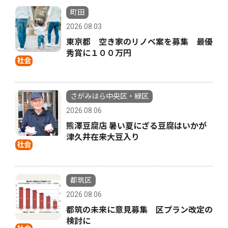
町田
2026.08.03
東京都 空き家のリノベ案を募集 最優
秀賞に１００万円
社会
さがみはら中央区・緑区
2026.08.06
熊澤豆腐店 暑い夏にざる豆腐はいかが
津久井在来大豆入り
社会
都筑区
2026.08.06
都筑の未来に意見募集 区プラン改定の
検討に