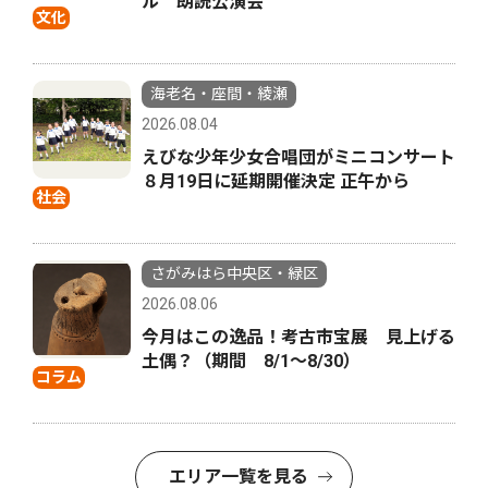
ル 朗読公演会
文化
海老名・座間・綾瀬
2026.08.04
えびな少年少女合唱団がミニコンサート
８月19日に延期開催決定 正午から
社会
さがみはら中央区・緑区
2026.08.06
今月はこの逸品！考古市宝展 見上げる
土偶？（期間 8/1〜8/30）
コラム
エリア一覧を見る