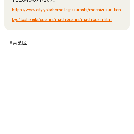
https://www.city.yokohama.lg.jp/kurashi/machizukuri-kan
kyo/toshiseibi/suishin/machibushin/machibusin.html
#青葉区