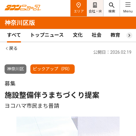
エリア
会社・IR
検索
Menu
神奈川区版
すべて
トップニュース
文化
社会
教育
ス
戻る
公開日：2026.02.19
神奈川区
ピックアップ（PR）
募集
施設整備伴うまちづくり提案
ヨコハマ市民まち普請