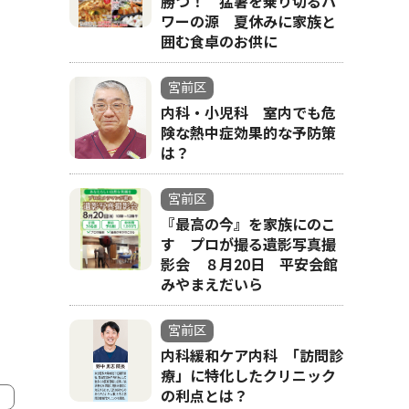
勝つ！ 猛暑を乗り切るパ
ワーの源 夏休みに家族と
囲む食卓のお供に
宮前区
内科・小児科 室内でも危
険な熱中症効果的な予防策
は？
宮前区
『最高の今』を家族にのこ
す プロが撮る遺影写真撮
影会 ８月20日 平安会館
みやまえだいら
宮前区
内科緩和ケア内科 ｢訪問診
療」に特化したクリニック
の利点とは？