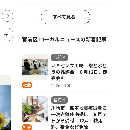
すべて見る
宮前区 ローカルニュースの新着記事
宮前区
ＪＡセレサ川崎 梨とぶど
うの品評会 ８月12日、即
売会も
社会
2026.08.08
宮前区
川崎市 熊本地震被災者に
一次避難住宅提供 ８月７
日から受付 12戸 使用
料、敷金など免除
社会