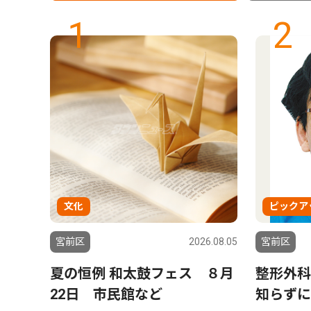
1
2
文化
ピックア
9.11.22
宮前区
2026.08.05
宮前区
壁画の
夏の恒例 和太鼓フェス ８月
整形外科
22日 市民館など
知らずに
？