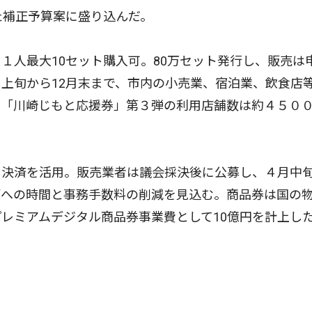
た補正予算案に盛り込んだ。
人最大10セット購入可。80万セット発行し、販売は
上旬から12月末まで、市内の小売業、宿泊業、飲食店
た「川崎じもと応援券」第３弾の利用店舗数は約４５０
決済を活用。販売業者は議会採決後に公募し、４月中
拓への時間と事務手数料の削減を見込む。商品券は国の
レミアムデジタル商品券事業費として10億円を計上し