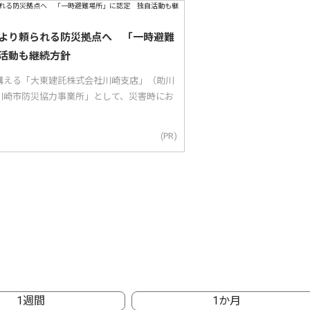
より頼られる防災拠点へ 「一時避難
活動も継続方針
構える「大東建託株式会社川崎支店」（助川
川崎市防災協力事業所」として、災害時にお
(PR)
1週間
1か月