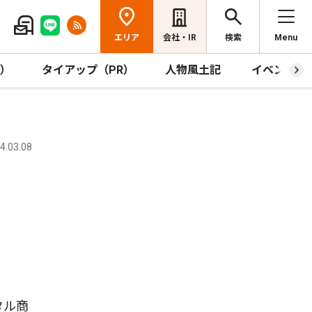
エリア
会社・IR
検索
Menu
R）
タイアップ（PR）
人物風土記
イベント
.03.08
タル商