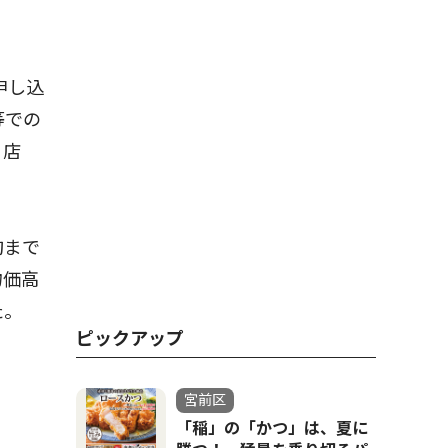
申し込
等での
０店
旬まで
物価高
た。
ピックアップ
宮前区
「稲」の「かつ」は、夏に