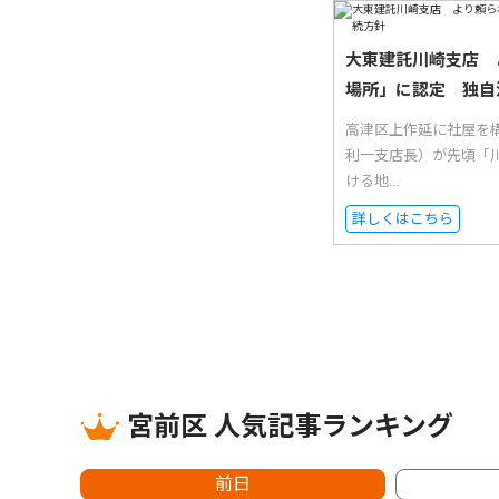
大東建託川崎支店 
場所」に認定 独自
高津区上作延に社屋を
利一支店長）が先頃「
ける地...
詳しくはこちら
宮前区 人気記事ランキング
前日