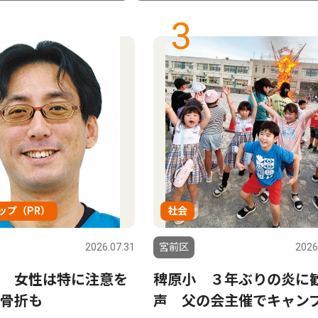
3
ップ（PR）
社会
2026.07.31
宮前区
2026
 女性は特に注意を
稗原小 ３年ぶりの炎に
骨折も
声 父の会主催でキャン