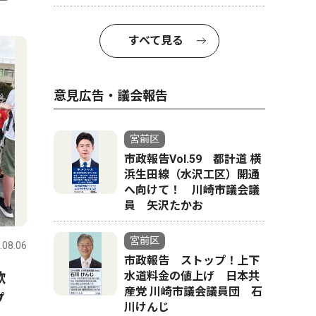
4
5
すべて見る
意見広告・議会報告
宮前区
市政報告Vol.59 都計道 横
浜生田線（水沢工区）開通
へ向けて！ 川崎市議会議
員 矢沢たかお
ピックアップ（PR）
ピックアッ
宮前区
.08.06
宮前区
2026.07.31
宮前区
市政報告 ストップ！上下
歓
内科 内視鏡検査について教
水道料金の値上げ 日本共
内科・透
産党 川崎市議会議員団 石
プ
えてください
な病気で
川けんじ