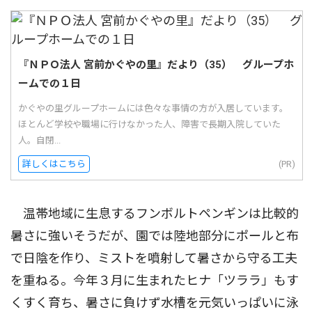
『ＮＰＯ法人 宮前かぐやの里』だより（35） グループホ
ームでの１日
かぐやの里グループホームには色々な事情の方が入居しています。
ほとんど学校や職場に行けなかった人、障害で長期入院していた
人。自閉...
詳しくはこちら
(PR)
温帯地域に生息するフンボルトペンギンは比較的
暑さに強いそうだが、園では陸地部分にポールと布
で日陰を作り、ミストを噴射して暑さから守る工夫
を重ねる。今年３月に生まれたヒナ「ツララ」もす
くすく育ち、暑さに負けず水槽を元気いっぱいに泳