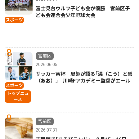
富士見台ウルフ子ども会が優勝 宮前区子
ども会連合会少年野球大会
スポーツ
8
宮前区
2026.06.05
サッカーＷ杯 恩師が語る｢滉（こう）と碧
（あお）｣ 川崎Fアカデミー監督がエール
スポーツ
トップニュ
ース
9
宮前区
2026.07.31