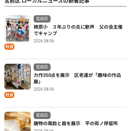
宮前区 ローカルニュースの新着記事
宮前区
稗原小 ３年ぶりの炎に歓声 父の会主催
でキャンプ
2026.08.06
社会
宮前区
力作350点を展示 区老連が「趣味の作品
展」
2026.08.06
社会
宮前区
鋳物の風鈴と器を展示 平の街ノ停留所