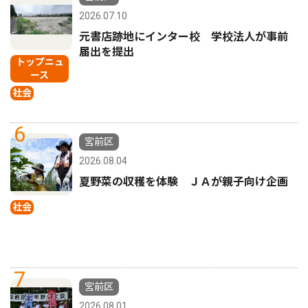
2026.07.10
元書店跡地にインター校 学校法人が事前
届出を提出
トップニュ
ース
社会
6
宮前区
2026.08.04
夏野菜の収穫を体験 ＪＡが親子向け企画
社会
7
宮前区
2026.08.01