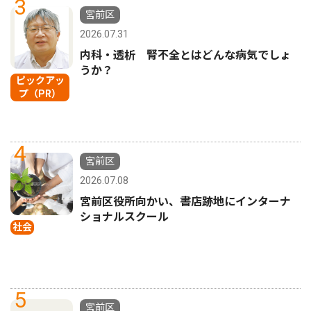
3
宮前区
2026.07.31
内科・透析 腎不全とはどんな病気でしょ
うか？
ピックアッ
プ（PR）
4
宮前区
2026.07.08
宮前区役所向かい、書店跡地にインターナ
ショナルスクール
社会
5
宮前区