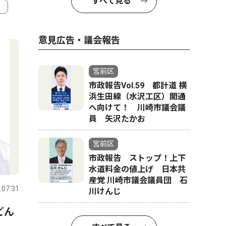
すべて見る
4
5
意見広告・議会報告
宮前区
市政報告Vol.59 都計道 横
浜生田線（水沢工区）開通
へ向けて！ 川崎市議会議
員 矢沢たかお
宮前区
市政報告 ストップ！上下
社会
文化
水道料金の値上げ 日本共
産党 川崎市議会議員団 石
.07.31
宮前区
2026.07.08
宮前区
川けんじ
どん
宮前区役所向かい、書店跡地
夏の恒例