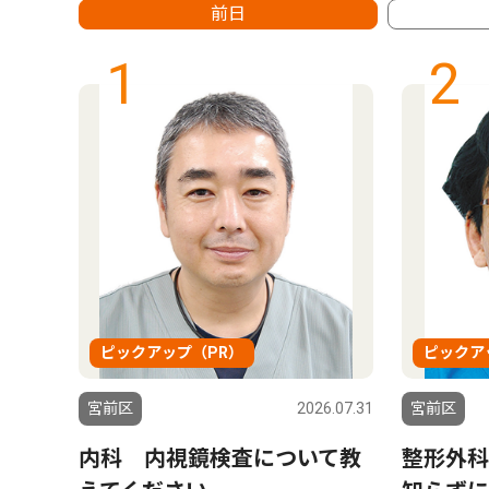
前日
1
2
ピックアップ（PR）
ピックア
5.04.11
宮前区
2026.07.31
宮前区
内科 内視鏡検査について教
整形外科