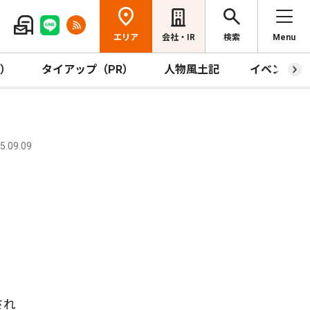
エリア
会社・IR
検索
Menu
R）
タイアップ（PR）
人物風土記
イベント
.09.09
され