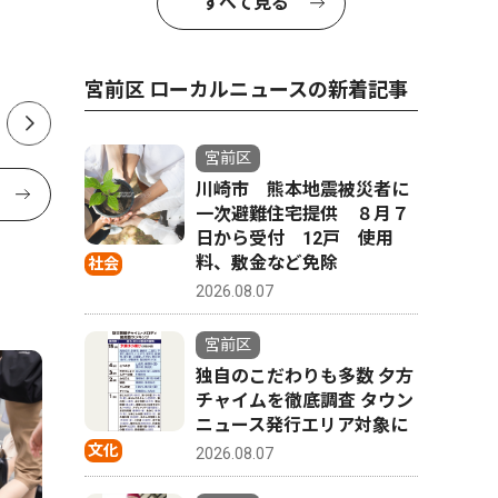
にインターナショナルスクー
22日 
すべて見る
ル
宮前区 ローカルニュースの新着記事
宮前区
川崎市 熊本地震被災者に
一次避難住宅提供 ８月７
日から受付 12戸 使用
料、敷金など免除
社会
2026.08.07
宮前区
独自のこだわりも多数 夕方
チャイムを徹底調査 タウン
ニュース発行エリア対象に
文化
2026.08.07