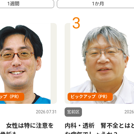
1週間
1か月
3
ップ（PR）
ピックアップ（PR）
2026.07.31
宮前区
2026
 女性は特に注意を
内科・透析 腎不全とは