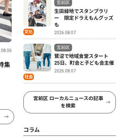
宮前区
生田緑地でスタンプラリ
ー 限定ドラえもんグッズ
も
文化
2026.08.07
宮前区
.08.06
鷺沼で地域食堂スタート
25日、町会と子ども会主催
特集
2026.08.07
社会
宮前区 ローカルニュースの記事
を検索
コラム