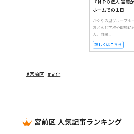
『ＮＰＯ法人 宮前
ホームでの１日
かぐやの里グループホ
ほとんど学校や職場に
人。自閉...
詳しくはこちら
#宮前区
#文化
宮前区 人気記事ランキング