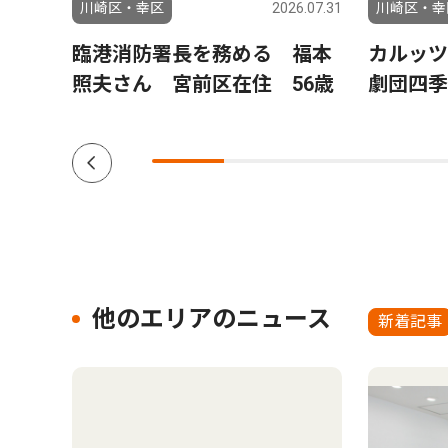
6.07.31
川崎区・幸区
2026.07.31
川崎区・幸
か
臨港消防署長を務める 福本
カルッ
照夫さん 宮前区在住 56歳
劇団四季
他のエリアのニュース
新着記事