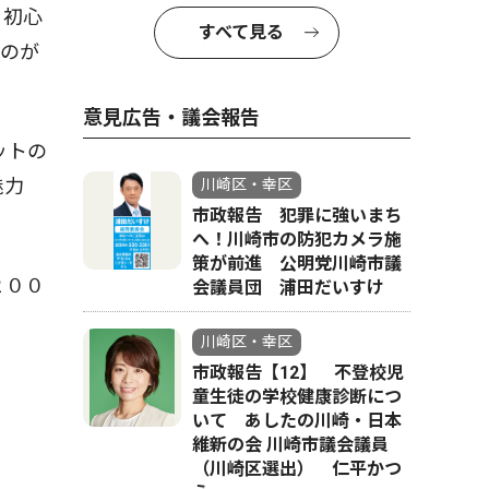
。初心
すべて見る
るのが
意見広告・議会報告
ットの
魅力
川崎区・幸区
市政報告 犯罪に強いまち
へ！川崎市の防犯カメラ施
策が前進 公明党川崎市議
２００
会議員団 浦田だいすけ
川崎区・幸区
市政報告【12】 不登校児
童生徒の学校健康診断につ
いて あしたの川崎・日本
維新の会 川崎市議会議員
（川崎区選出） 仁平かつ