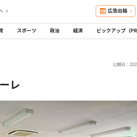
広告出稿
へ
育
スポーツ
政治
経済
ピックアップ（P
公開日：2026
ーレ