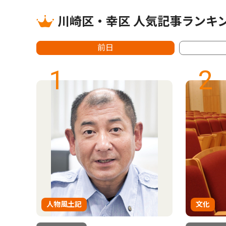
川崎区・幸区 人気記事ランキ
前日
1
2
人物風土記
文化