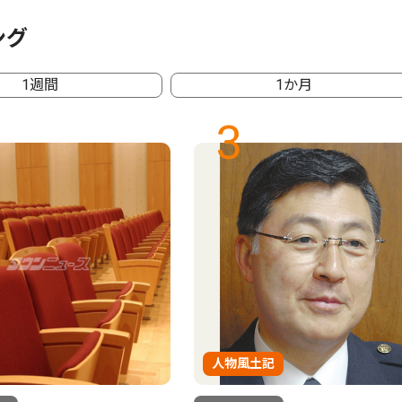
ング
1週間
1か月
3
人物風土記