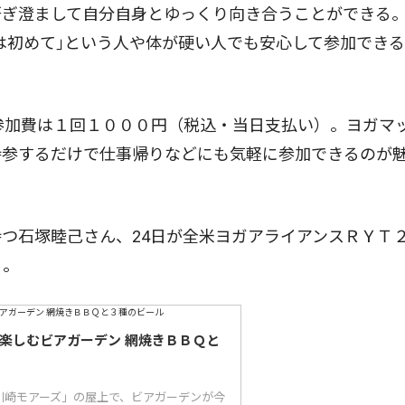
研ぎ澄まして自分自身とゆっくり向き合うことができる
は初めて｣という人や体が硬い人でも安心して参加でき
参加費は１回１０００円（税込・当日支払い）。ヨガマ
持参するだけで仕事帰りなどにも気軽に参加できるのが
つ石塚睦己さん、24日が全米ヨガアライアンスＲＹＴ
る。
で楽しむビアガーデン 網焼きＢＢＱと
川崎モアーズ」の屋上で、ビアガーデンが今