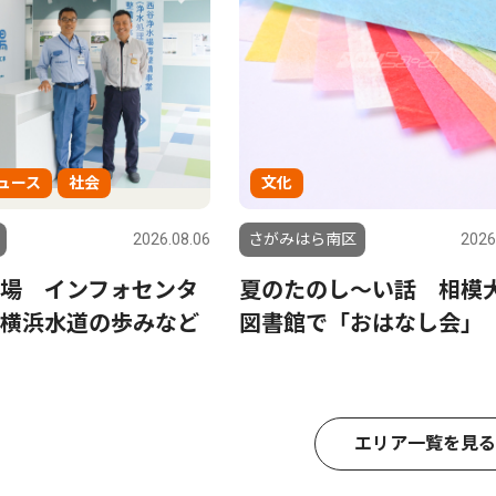
ュース
社会
文化
2026.08.06
さがみはら南区
2026
場 インフォセンタ
夏のたのし〜い話 相模
横浜水道の歩みなど
図書館で「おはなし会」
エリア一覧を見る