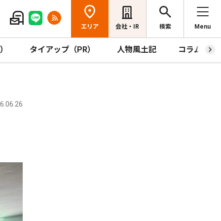
エリア
会社・IR
検索
Menu
R）
タイアップ（PR）
人物風土記
コラム
.06.26