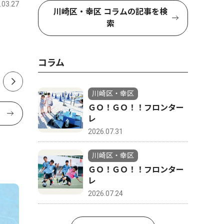
.03.27
川崎区・幸区
2026.07.28
川崎区・幸
川崎区・幸区 コラムの記事を検
索
鉄の製造工程、間近に ＪＦ
中学硬式
Ｅで、夏休み工場見学会
創設18
者一丸で
コラム
川崎区・幸区
ＧＯ！ＧＯ！！フロンター
レ
2026.07.31
川崎区・幸区
ＧＯ！ＧＯ！！フロンター
レ
2026.07.24