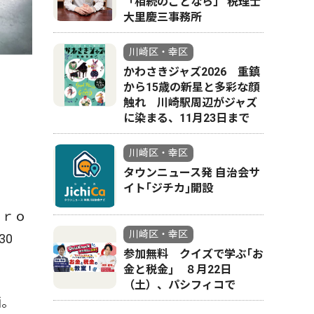
「相続のことなら」 税理士
大里慶三事務所
川崎区・幸区
かわさきジャズ2026 重鎮
から15歳の新星と多彩な顔
触れ 川崎駅周辺がジャズ
に染まる、11月23日まで
川崎区・幸区
タウンニュース発 自治会サ
イト｢ジチカ｣開設
Ａｒｏ
川崎区・幸区
30
参加無料 クイズで学ぶ｢お
金と税金｣ ８月22日
（土）、パシフィコで
画。