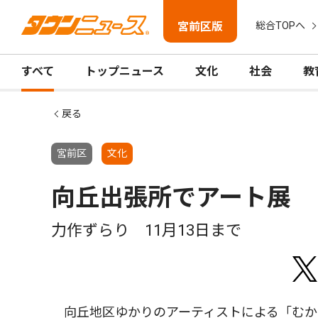
宮前区版
総合TOPへ
すべて
トップニュース
文化
社会
教
戻る
宮前区
文化
向丘出張所でアート展
力作ずらり 11月13日まで
向丘地区ゆかりのアーティストによる「むかお