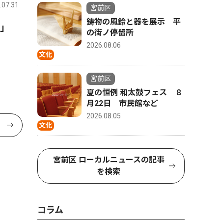
.07.31
宮前区
鋳物の風鈴と器を展示 平
に」
の街ノ停留所
2026.08.06
文化
宮前区
夏の恒例 和太鼓フェス ８
月22日 市民館など
2026.08.05
文化
宮前区 ローカルニュースの記事
を検索
コラム