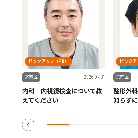
ピックアップ（PR）
ピックア
5.04.11
宮前区
2026.07.31
宮前区
内科 内視鏡検査について教
整形外科
えてください
知らずに