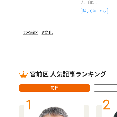
人。自閉...
詳しくはこちら
#宮前区
#文化
宮前区 人気記事ランキング
前日
1
2