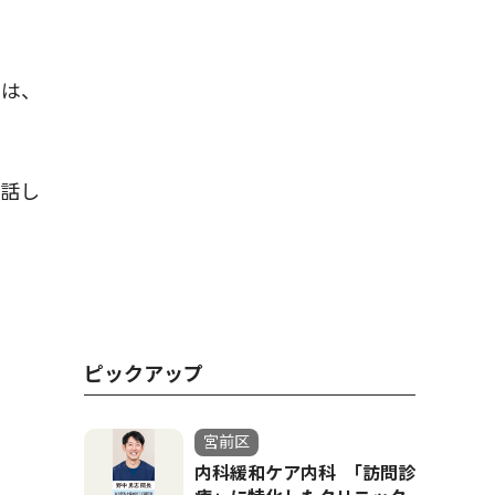
品は、
話し
ピックアップ
宮前区
内科緩和ケア内科 ｢訪問診