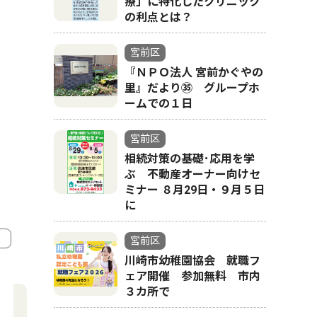
療」に特化したクリニック
の利点とは？
宮前区
『ＮＰＯ法人 宮前かぐやの
里』だより㉟ グループホ
ームでの１日
宮前区
相続対策の基礎･応用を学
ぶ 不動産オーナー向けセ
ミナー ８月29日・９月５日
に
宮前区
川崎市幼稚園協会 就職フ
4
5
ェア開催 参加無料 市内
３カ所で