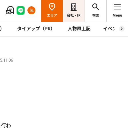
エリア
会社・IR
検索
Menu
R）
タイアップ（PR）
人物風土記
イベント
.11.06
で行わ