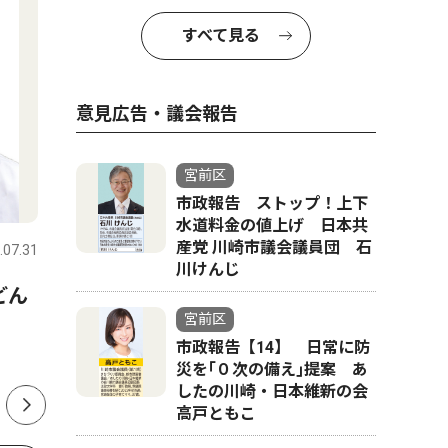
すべて見る
意見広告・議会報告
宮前区
社会
トップニ
市政報告 ストップ！上下
水道料金の値上げ 日本共
産党 川崎市議会議員団 石
.07.31
宮前区
2026.07.08
宮前区
川けんじ
どん
宮前区役所向かい、書店跡地
元書店跡
宮前区
にインターナショナルスクー
校法人が
市政報告【14】 日常に防
ル
災を｢０次の備え｣提案 あ
したの川崎・日本維新の会
高戸ともこ