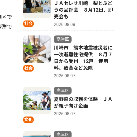
ＪＡセレサ川崎 梨とぶど
うの品評会 ８月12日、即
売会も
地区で
社会
2026.08.08
夷弾で
高津区
川崎市 熊本地震被災者に
一次避難住宅提供 ８月７
日から受付 12戸 使用
料、敷金など免除
社会
2026.08.07
高津区
夏野菜の収穫を体験 ＪＡ
が親子向け企画
2026.08.07
文化
高津区