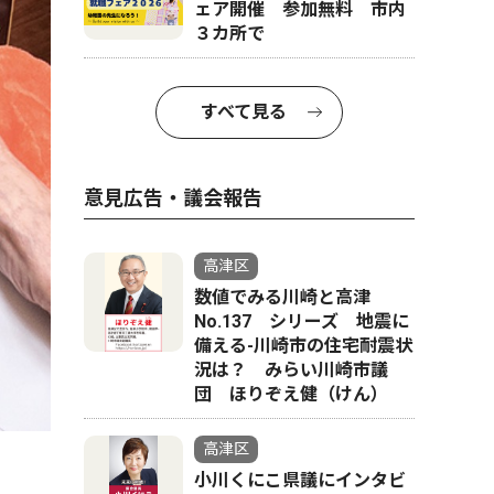
ェア開催 参加無料 市内
３カ所で
すべて見る
意見広告・議会報告
高津区
数値でみる川崎と高津
No.137 シリーズ 地震に
備える-川崎市の住宅耐震状
況は？ みらい川崎市議
団 ほりぞえ健（けん）
高津区
小川くにこ県議にインタビ