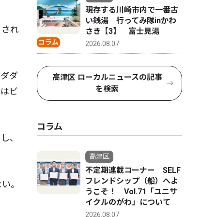
現存する川崎市内で一番古
い銭湯 行ってみ隊inかわ
くされ
さき【3】 富士見湯
コラム
2026.08.07
ダダダ
高津区 ローカルニュースの記事
を検索
丸はビ
コラム
もし、
高津区
不定期連載コーナー SELF
フレンドシップ（船）へよ
ない。
うこそ！ Vol.71「ユニサ
イクルのがわ」について
2026.08.07