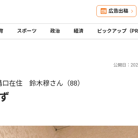
広告出稿
育
スポーツ
政治
経済
ピックアップ（P
公開日：2025
溝口在住 鈴木穆さん（88）
ず