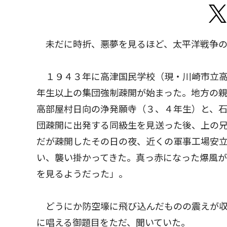
未だに時折、悪夢を見るほど、太平洋戦争の
１９４３年に高津国民学校（現・川崎市立高
年生以上の集団強制疎開が始まった。地方の
高部屋村日向の浄発願寺（３、４年生）と、
団疎開に出発する同級生を見送った後、上の
だが疎開したその日の夜、近くの軍事工場安
い、襲い掛かってきた。真っ赤になった爆風が
を見るようだった」。
どうにか防空壕に飛び込んだものの震えが収
に唱える御題目をただ、聞いていた。