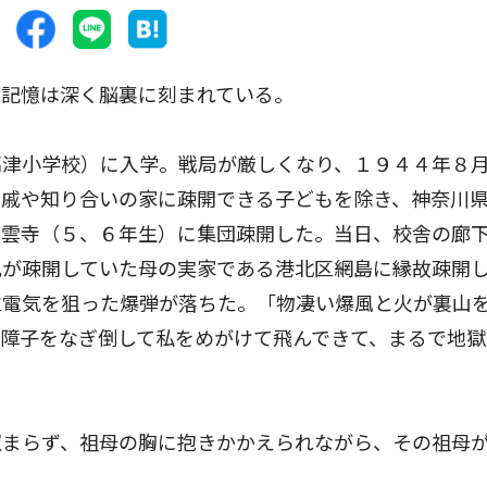
記憶は深く脳裏に刻まれている。
津小学校）に入学。戦局が厳しくなり、１９４４年８
親戚や知り合いの家に疎開できる子どもを除き、神奈川
石雲寺（５、６年生）に集団疎開した。当日、校舎の廊
兄が疎開していた母の実家である港北区網島に縁故疎開
立電気を狙った爆弾が落ちた。「物凄い爆風と火が裏山
障子をなぎ倒して私をめがけて飛んできて、まるで地獄
まらず、祖母の胸に抱きかかえられながら、その祖母