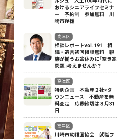
ルジュ 人生100年時代に
おけるシニアライフセミナ
ー 予約制 参加無料 川
崎市後援
高津区
相談レポートvol. 191 相
続・遺言初回相談無料 親
族が揃うお盆休みに｢空き家
問題｣考えませんか？
高津区
特別企画 不動産２社×タ
ウンニュース 不動産を無
料査定 応募締切は８月31
日
高津区
川崎市幼稚園協会 就職フ