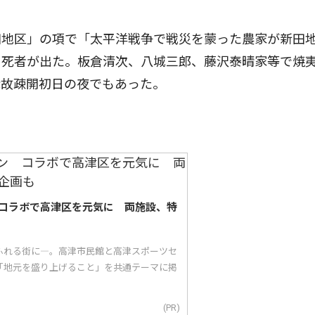
地区」の項で「太平洋戦争で戦災を蒙った農家が新田
ち死者が出た。板倉清次、八城三郎、藤沢泰晴家等で焼
縁故疎開初日の夜でもあった。
コラボで高津区を元気に 両施設、特
ふれる街に―。高津市民館と高津スポーツセ
「地元を盛り上げること」を共通テーマに掲
(PR)