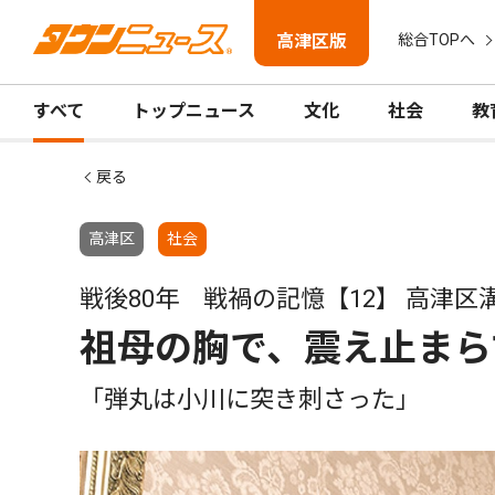
高津区版
総合TOPへ
すべて
トップニュース
文化
社会
教
戻る
高津区
社会
戦後80年 戦禍の記憶【12】 高津区
祖母の胸で、震え止まら
「弾丸は小川に突き刺さった」