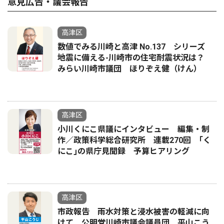
意見広告・議会報告
高津区
数値でみる川崎と高津 No.137 シリーズ
地震に備える-川崎市の住宅耐震状況は？
みらい川崎市議団 ほりぞえ健（けん）
高津区
小川くにこ県議にインタビュー 編集・制
作／政策科学総合研究所 連載270回 ｢く
にこ｣の県庁見聞録 予算ヒアリング
高津区
市政報告 雨水対策と浸水被害の軽減に向
けて 公明党川崎市議会議員団 平山こう