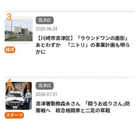
3
高津区
2026.06.24
【川崎市高津区】「ラウンドワンの面影」
あとわずか 「ニトリ」の事業計画も明ら
経済
かに
4
高津区
2026.07.31
高津署勤務森永さん ｢闘うお巡りさん｣防
衛戦へ 総合格闘家と二足の草鞋
スポーツ