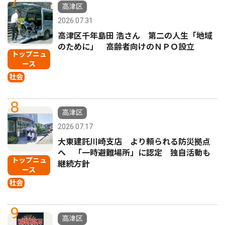
7
高津区
2026.07.31
高津区千年島田 浩さん 第二の人生「地域
のために」 高齢者向けのＮＰＯ設立
トップニュ
ース
社会
8
高津区
2026.07.17
大東建託川崎支店 より頼られる防災拠点
へ 「一時避難場所」に認定 独自活動も
トップニュ
継続方針
ース
社会
9
高津区