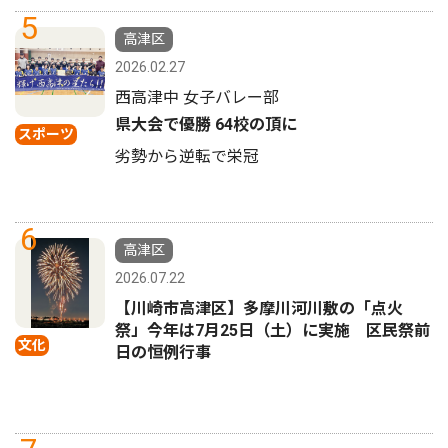
5
高津区
2026.02.27
西高津中 女子バレー部
県大会で優勝 64校の頂に
スポーツ
劣勢から逆転で栄冠
6
高津区
2026.07.22
【川崎市高津区】多摩川河川敷の「点火
祭」今年は7月25日（土）に実施 区民祭前
文化
日の恒例行事