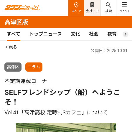
エリア
会社・IR
検索
Menu
高津区版
すべて
トップニュース
文化
社会
教育
ス
戻る
公開日：2025.10.31
高津区
コラム
不定期連載コーナー
SELFフレンドシップ（船）へようこ
そ！
Vol.41「高津高校 定時制Sカフェ」について