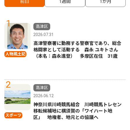
前日
1週間
1か月
1
高津区
2026.07.31
高津警察署に勤務する警察官であり、総合
格闘家として活動する 森永 ユキトさん
人物風土記
（本名：森永進登） 多摩区在住 31歳
2
高津区
2026.06.12
神奈川県川崎競馬組合 川崎競馬トレセン
移転候補地に横須賀の「ワイハート地
スポーツ
区」 地権者、地元との協議へ