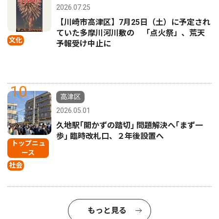
2026.07.25
【川崎市高津区】7月25日（土）に予定され
ていた多摩川河川敷の 「点火祭」、荒天
文化
予報受け中止に
10
高津区
2026.05.01
久地駅｢開かずの踏切｣ 問題解決へ｢まず一
歩｣ 臨時改札口、２年後設置へ
トップニュ
ース
社会
もっと見る