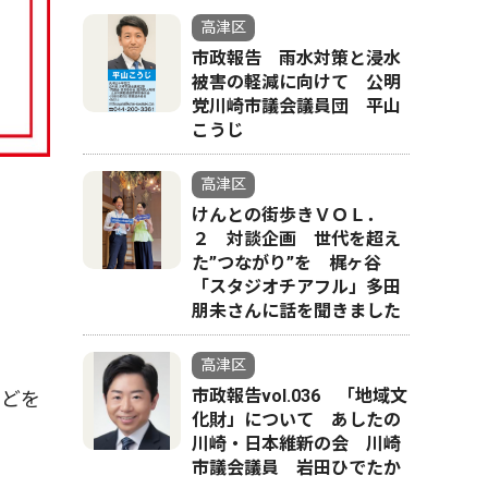
高津区
市政報告 雨水対策と浸水
被害の軽減に向けて 公明
党川崎市議会議員団 平山
こうじ
高津区
けんとの街歩きＶＯＬ．
２ 対談企画 世代を超え
た”つながり”を 梶ヶ谷
「スタジオチアフル」多田
朋未さんに話を聞きました
高津区
市政報告vol.036 「地域文
などを
化財」について あしたの
川崎・日本維新の会 川崎
市議会議員 岩田ひでたか