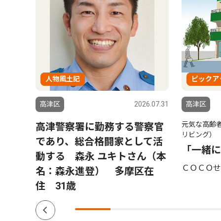
人物風土記
ピックア
2.07.22
高津区
2026.07.31
高津区
元気な高齢
高津警察署に勤務する警察官
リビング）
であり、総合格闘家として活
「一緒に
動する 森永 ユキトさん（本
ＣＯＣＯせ
名：森永進登） 多摩区在
住 31歳