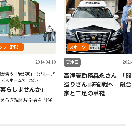
ップ（PR）
スポーツ
2014.04.18
高津区
2026
者が集う「我が家」（グループ
高津署勤務森永さん ｢闘
 老人ホームではない
巡りさん｣防衛戦へ 総合
暮らしませんか」
家と二足の草鞋
せらぎ現地見学会を開催