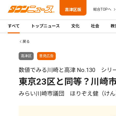
高津区版
総合TOPへ
すべて
トップニュース
文化
社会
教
戻る
高津区
意見広告
数値でみる川崎と高津 No.130 シリ
東京23区と同等？川崎
みらい川崎市議団 ほりぞえ健（けん