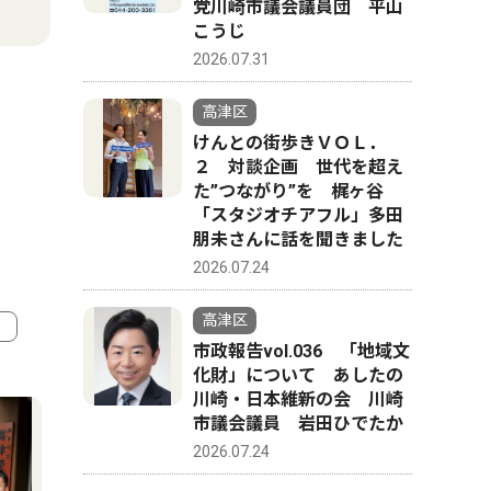
党川崎市議会議員団 平山
こうじ
2026.07.31
高津区
けんとの街歩きＶＯＬ．
２ 対談企画 世代を超え
た”つながり”を 梶ヶ谷
「スタジオチアフル」多田
朋未さんに話を聞きました
2026.07.24
高津区
市政報告vol.036 「地域文
4
5
化財」について あしたの
川崎・日本維新の会 川崎
市議会議員 岩田ひでたか
2026.07.24