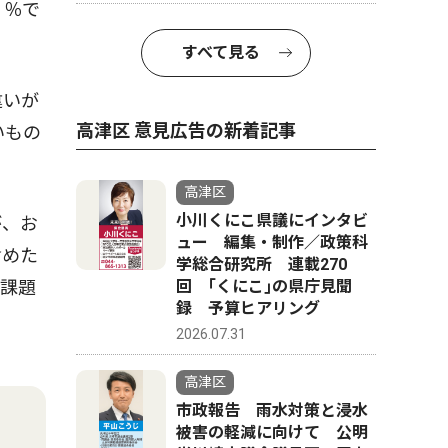
６％で
すべて見る
違いが
高津区 意見広告の新着記事
いもの
高津区
小川くにこ県議にインタビ
が、お
ュー 編集・制作／政策科
含めた
学総合研究所 連載270
き課題
回 ｢くにこ｣の県庁見聞
録 予算ヒアリング
2026.07.31
高津区
市政報告 雨水対策と浸水
被害の軽減に向けて 公明