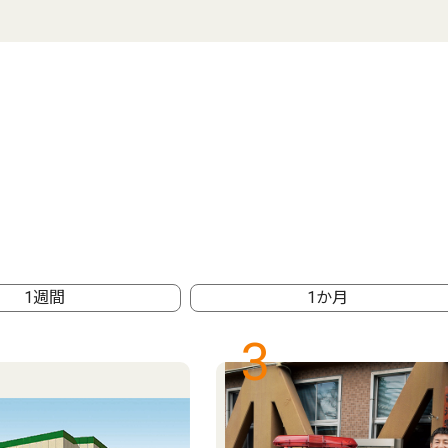
1週間
1か月
3