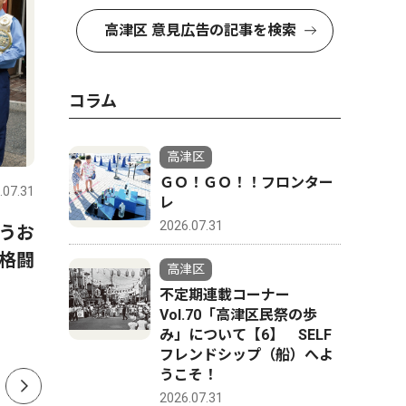
高津区 意見広告の記事を検索
コラム
経済
社会
高津区
ＧＯ！ＧＯ！！フロンター
.07.31
高津区
2026.06.24
高津区
レ
2026.07.31
うお
【川崎市高津区】「ラウンド
川崎市 
格闘
ワンの面影」あとわずか
始 無償
高津区
「ニトリ」の事業計画も明ら
台
不定期連載コーナー
かに
Vol.70「高津区民祭の歩
み」について【6】 SELF
フレンドシップ（船）へよ
うこそ！
2026.07.31