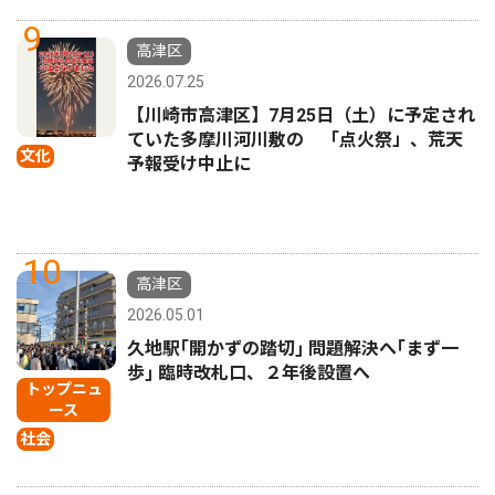
9
高津区
2026.07.25
【川崎市高津区】7月25日（土）に予定され
ていた多摩川河川敷の 「点火祭」、荒天
文化
予報受け中止に
10
高津区
2026.05.01
久地駅｢開かずの踏切｣ 問題解決へ｢まず一
歩｣ 臨時改札口、２年後設置へ
トップニュ
ース
社会