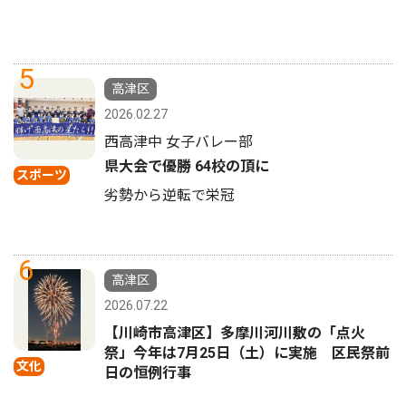
5
高津区
2026.02.27
西高津中 女子バレー部
県大会で優勝 64校の頂に
スポーツ
劣勢から逆転で栄冠
6
高津区
2026.07.22
【川崎市高津区】多摩川河川敷の「点火
祭」今年は7月25日（土）に実施 区民祭前
文化
日の恒例行事