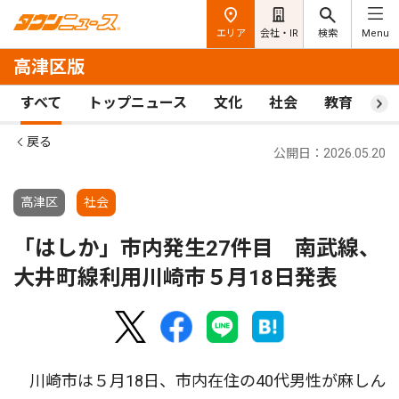
エリア
会社・IR
検索
Menu
高津区版
すべて
トップニュース
文化
社会
教育
ス
戻る
公開日：2026.05.20
高津区
社会
「はしか」市内発生27件目 南武線、
大井町線利用川崎市５月18日発表
川崎市は５月18日、市内在住の40代男性が麻しん