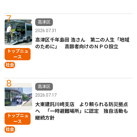
7
高津区
2026.07.31
高津区千年島田 浩さん 第二の人生「地域
のために」 高齢者向けのＮＰＯ設立
トップニュ
ース
社会
8
高津区
2026.07.17
大東建託川崎支店 より頼られる防災拠点
へ 「一時避難場所」に認定 独自活動も
トップニュ
継続方針
ース
社会