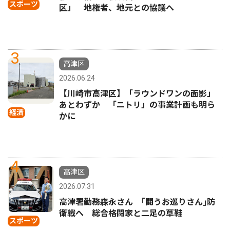
スポーツ
区」 地権者、地元との協議へ
3
高津区
2026.06.24
【川崎市高津区】「ラウンドワンの面影」
あとわずか 「ニトリ」の事業計画も明ら
経済
かに
4
高津区
2026.07.31
高津署勤務森永さん ｢闘うお巡りさん｣防
衛戦へ 総合格闘家と二足の草鞋
スポーツ