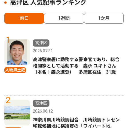
高津区 人気記事ランキング
前日
1週間
1か月
1
高津区
2026.07.31
高津警察署に勤務する警察官であり、総合
格闘家として活動する 森永 ユキトさん
人物風土記
（本名：森永進登） 多摩区在住 31歳
2
高津区
2026.06.12
神奈川県川崎競馬組合 川崎競馬トレセン
移転候補地に横須賀の「ワイハート地