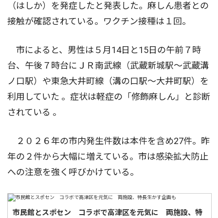
（はしか）を発症したと発表した。麻しん患者との
接触が確認されている。ワクチン接種は１回。
市によると、男性は５月14日と15日の午前７時
台、午後７時台にＪＲ南武線（武蔵新城駅〜武蔵溝
ノ口駅）や東急大井町線（溝の口駅〜大井町駅）を
利用していた 。症状は軽症の「修飾麻しん」と診断
されている 。
２０２６年の市内発生件数は本件を含め27件。昨
年の２件から大幅に増えている。市は感染拡大防止
への注意を強く呼びかけている。
市民館とスポセン コラボで高津区を元気に 両施設、特