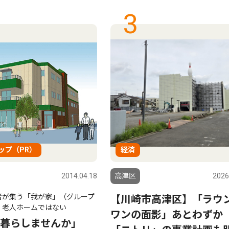
3
ップ（PR）
経済
2014.04.18
高津区
2026
者が集う「我が家」（グループ
【川崎市高津区】「ラウ
 老人ホームではない
ワンの面影」あとわず
暮らしませんか」