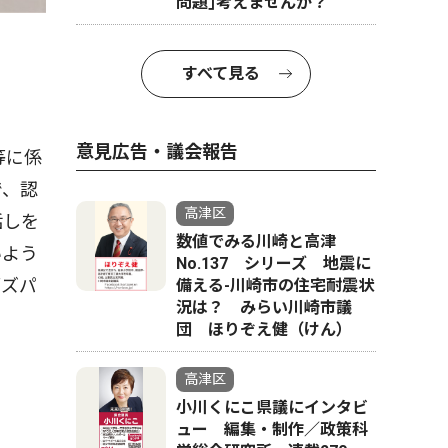
問題｣考えませんか？
すべて見る
意見広告・議会報告
等に係
で、認
高津区
話しを
数値でみる川崎と高津
いよう
No.137 シリーズ 地震に
ブズパ
備える-川崎市の住宅耐震状
況は？ みらい川崎市議
団 ほりぞえ健（けん）
高津区
小川くにこ県議にインタビ
ュー 編集・制作／政策科