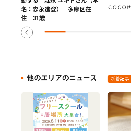
動する 森永 ユキトさん（本
ＣＯＣＯせ
名：森永進登） 多摩区在
住 31歳
他のエリアのニュース
新着記事