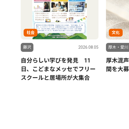
社会
文化
藤沢
2026.08.05
厚木・愛川
自分らしい学びを発見 11
厚木混声
日、こどまなメッセでフリー
間を大募
スクールと居場所が大集合