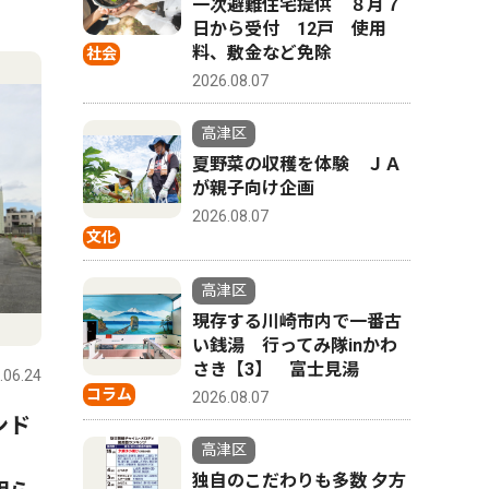
一次避難住宅提供 ８月７
4
日から受付 12戸 使用
5
料、敷金など免除
社会
2026.08.07
高津区
夏野菜の収穫を体験 ＪＡ
が親子向け企画
2026.08.07
文化
高津区
スポーツ
現存する川崎市内で一番古
スポーツ
い銭湯 行ってみ隊inかわ
さき【3】 富士見湯
.06.24
高津区
2026.07.31
高津区
コラム
2026.08.07
ンド
高津署勤務森永さん ｢闘うお
神奈川県
高津区
か
巡りさん｣防衛戦へ 総合格闘
競馬トレ
独自のこだわりも多数 夕方