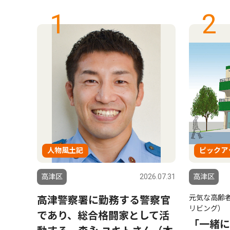
1
2
人物風土記
ピックア
6.07.31
高津区
2026.07.31
高津区
元気な高齢
付開
高津警察署に勤務する警察官
リビング）
２千
であり、総合格闘家として活
「一緒に