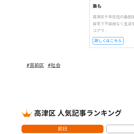
集も
高津区千年在住の島田
自宅で不自由なく生活
コアラ...
詳しくはこちら
#宮前区
#社会
高津区 人気記事ランキング
前日