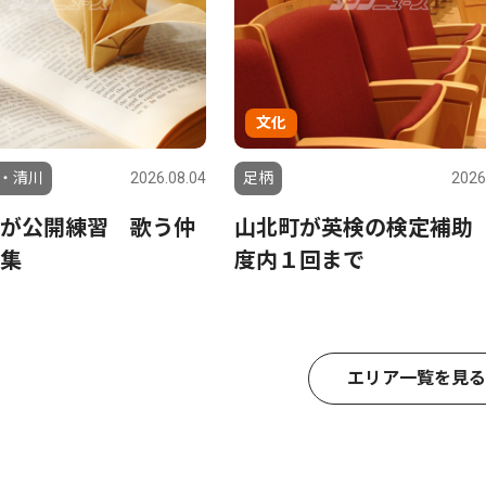
文化
・清川
2026.08.04
足柄
2026
が公開練習 歌う仲
山北町が英検の検定補助
集
度内１回まで
エリア一覧を見る