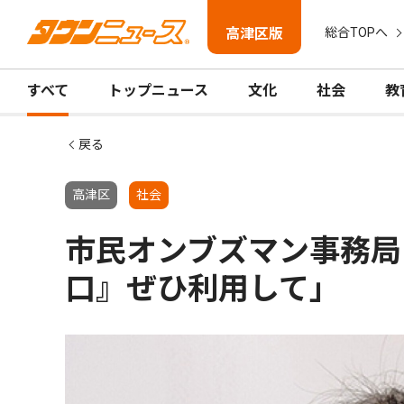
高津区版
総合TOPへ
すべて
トップニュース
文化
社会
教
戻る
高津区
社会
市民オンブズマン事務局
口』ぜひ利用して」