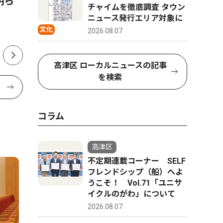
明ら
家と二足の草鞋
須賀の「
チャイムを徹底調査 タウン
地権者、
ニュース発行エリア対象に
文化
2026.08.07
高津区 ローカルニュースの記事
を検索
コラム
高津区
不定期連載コーナー SELF
フレンドシップ（船）へよ
うこそ！ Vol.71「ユニサ
イクルのがわ」について
2026.08.07