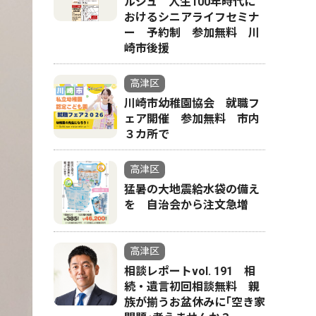
ルジュ 人生100年時代に
おけるシニアライフセミナ
ー 予約制 参加無料 川
崎市後援
高津区
川崎市幼稚園協会 就職フ
ェア開催 参加無料 市内
３カ所で
高津区
猛暑の大地震給水袋の備え
を 自治会から注文急増
高津区
相談レポートvol. 191 相
続・遺言初回相談無料 親
族が揃うお盆休みに｢空き家