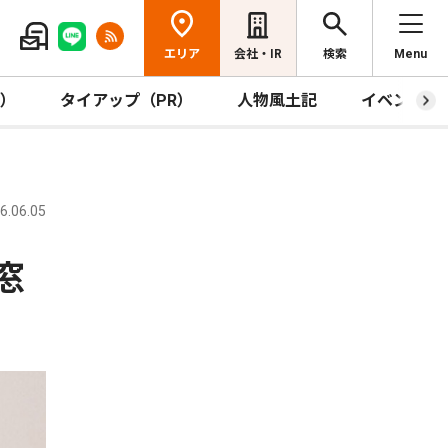
エリア
会社・IR
検索
Menu
R）
タイアップ（PR）
人物風土記
イベント
.06.05
窓