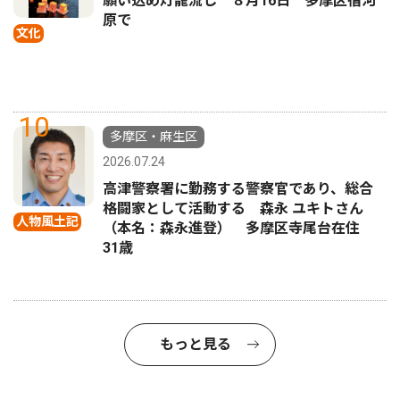
願い込め灯籠流し ８月16日 多摩区宿河
原で
文化
10
多摩区・麻生区
2026.07.24
高津警察署に勤務する警察官であり、総合
格闘家として活動する 森永 ユキトさん
人物風土記
（本名：森永進登） 多摩区寺尾台在住
31歳
もっと見る