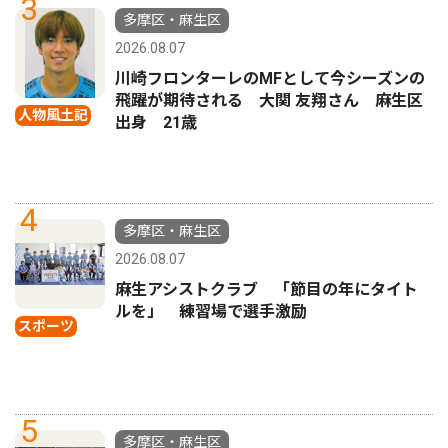
3
多摩区・麻生区
2026.08.07
川崎フロンターレのMFとして今シーズンの
飛躍が期待される 大関 友翔さん 麻生区
人物風土記
出身 21歳
4
多摩区・麻生区
2026.08.07
麻生アシストクラブ 「節目の年にタイト
ルを」 練習場で選手激励
スポーツ
5
多摩区・麻生区