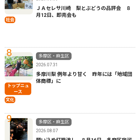
ＪＡセレサ川崎 梨とぶどうの品評会 ８
月12日、即売会も
社会
8
多摩区・麻生区
2026.07.31
多摩川梨 例年より甘く 昨年には「地域団
体商標」に
トップニュ
ース
文化
9
多摩区・麻生区
2026.08.07