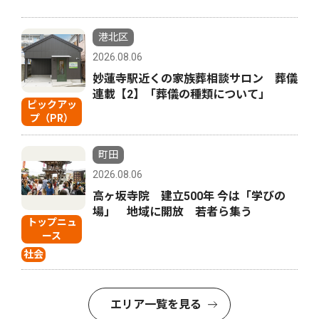
港北区
2026.08.06
妙蓮寺駅近くの家族葬相談サロン 葬儀
連載【2】「葬儀の種類について」
ピックアッ
プ（PR）
町田
2026.08.06
高ヶ坂寺院 建立500年 今は「学びの
場」 地域に開放 若者ら集う
トップニュ
ース
社会
エリア一覧を見る