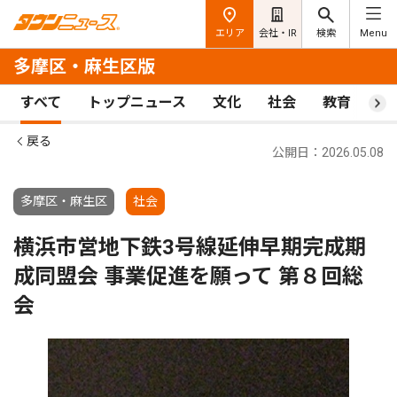
エリア
会社・IR
検索
Menu
多摩区・麻生区版
すべて
トップニュース
文化
社会
教育
ス
戻る
公開日：2026.05.08
多摩区・麻生区
社会
横浜市営地下鉄3号線延伸早期完成期
成同盟会 事業促進を願って 第８回総
会