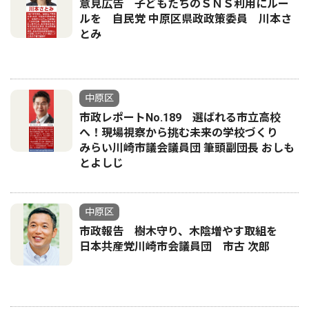
意見広告 子どもたちのＳＮＳ利用にルー
ルを 自民党 中原区県政政策委員 川本さ
とみ
中原区
市政レポートNo.189 選ばれる市立高校
へ！現場視察から挑む未来の学校づくり
みらい川崎市議会議員団 筆頭副団長 おしも
とよしじ
中原区
市政報告 樹木守り、木陰増やす取組を
日本共産党川崎市会議員団 市古 次郎