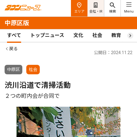
エリア
会社・IR
検索
Menu
中原区版
すべて
トップニュース
文化
社会
教育
ス
戻る
公開日：2024.11.22
中原区
社会
渋川沿道で清掃活動
２つの町内会が合同で