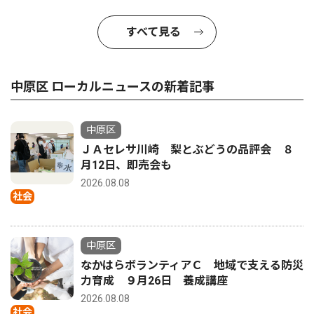
すべて見る
中原区 ローカルニュースの新着記事
中原区
ＪＡセレサ川崎 梨とぶどうの品評会 ８
月12日、即売会も
2026.08.08
社会
中原区
なかはらボランティアＣ 地域で支える防災
力育成 ９月26日 養成講座
2026.08.08
社会