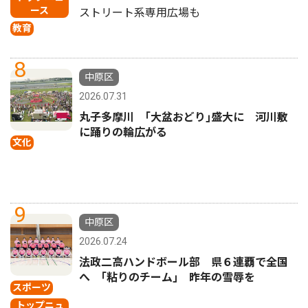
ース
ストリート系専用広場も
教育
8
中原区
2026.07.31
丸子多摩川 ｢大盆おどり｣盛大に 河川敷
に踊りの輪広がる
文化
9
中原区
2026.07.24
法政二高ハンドボール部 県６連覇で全国
へ ｢粘りのチーム｣ 昨年の雪辱を
スポーツ
トップニュ