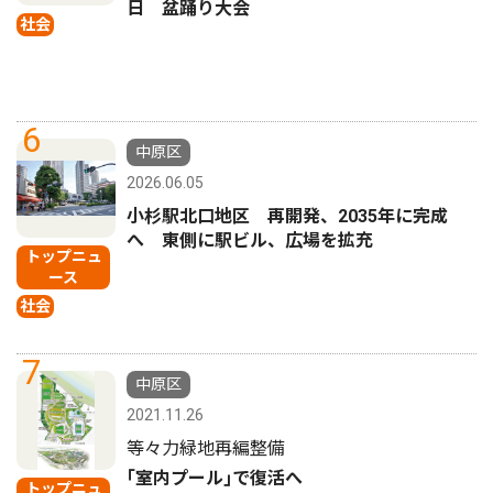
日 盆踊り大会
社会
6
中原区
2026.06.05
小杉駅北口地区 再開発、2035年に完成
へ 東側に駅ビル、広場を拡充
トップニュ
ース
社会
7
中原区
2021.11.26
等々力緑地再編整備
｢室内プール｣で復活へ
トップニュ