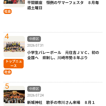
平間銀座 恒例のサマーフェスタ ８月毎
週土曜日
社会
4
中原区
2026.07.31
小学生バレーボール 元住吉ＪＶＣ、初の
全国へ 県制し、川崎市勢８年ぶり
トップニュ
ース
社会
5
中原区
2026.07.24
新城神社 歌手の市川さん来場 ８月１