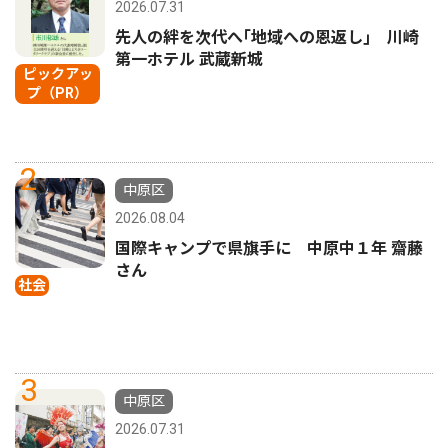
2026.07.31
先人の絆を次代へ｢地域への恩返し｣ 川崎
第一ホテル 武蔵新城
ピックアッ
プ（PR）
2
中原区
2026.08.04
国際キャンプで県旗手に 中原中１年 齋藤
さん
社会
3
中原区
2026.07.31