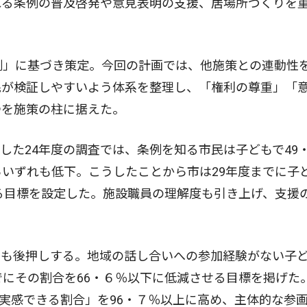
れる条例の普及啓発や意見表明の支援、居場所づくりを
例」に基づき策定。今回の計画では、他施策との連動性
民が検証しやすいよう体系を整理し、「権利の尊重」「
つを施策の柱に据えた。
た24年度の調査では、条例を知る市民は子どもで49
らいずれも低下。こうしたことから市は29年度までに子
げる目標を設定した。施設職員の理解度も引き上げ、支援
も後押しする。地域の話し合いへの参加経験がない子
でにその割合を66・６％以下に低減させる目標を掲げた
実感できる割合」を96・７％以上に高め、主体的な参