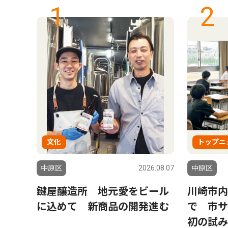
1
2
文化
トップニ
6.07.24
中原区
2026.08.07
中原区
ん来
鍵屋醸造所 地元愛をビール
川崎市内
会
に込めて 新商品の開発進む
で 市
初の試み