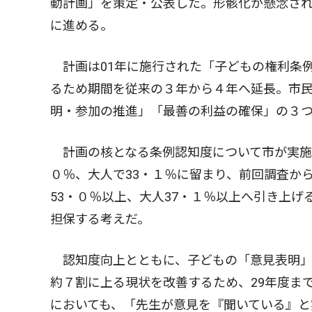
動計画」を策定・公表した。形骸化が懸念さ
に進める。
計画は01年に施行された「子どもの権利条
るため期間を従来の３年から４年へ延長。市
明・参加の推進」「最善の利益の確保」の３
計画の核となる条例認知度について市が実施し
０％、大人で33・１％に留まり、前回調査か
53・０％以上、大人37・１％以上へ引き上
担保する考えだ。
認知度向上とともに、子どもの「意見表明」
約７割に上る現状を改善するため、29年度ま
においても、「先生が意見を『聞いている』と