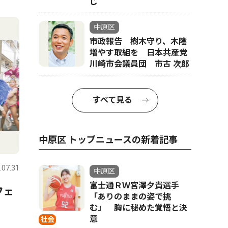
じ
4
5
中原区
市政報告 樹木守り、木陰
増やす取組を 日本共産党
川崎市会議員団 市古 次郎
すべて見る
中原区 トップニュースの新着記事
文化
教育
.07.31
中原区
2026.08.07
中原区
中原区
富士通ＲＷ宮澤夕貴選手
フェ
市民館で夏まつり ８月８
ボクシン
「ありのままの姿で挑
日 打ち水も
へ 宮内
む」 胸に秘めた覚悟と決
意
社会