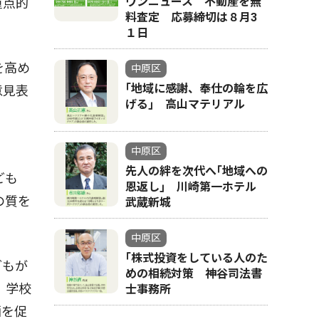
ウンニュース 不動産を無
重点的
料査定 応募締切は８月3
１日
を高め
中原区
｢地域に感謝、奉仕の輪を広
意見表
げる｣ 高山マテリアル
中原区
・
先人の絆を次代へ｢地域への
ども
恩返し｣ 川崎第一ホテル
の質を
武蔵新城
中原区
｢株式投資をしている人のた
どもが
めの相続対策 神谷司法書
。学校
士事務所
画を促