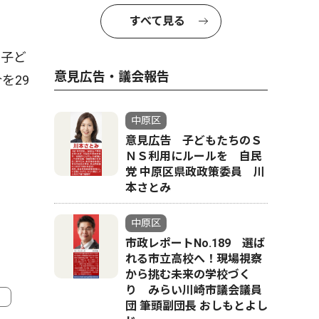
すべて見る
る子ど
意見広告・議会報告
を29
中原区
意見広告 子どもたちのＳ
ＮＳ利用にルールを 自民
党 中原区県政政策委員 川
本さとみ
中原区
市政レポートNo.189 選ば
れる市立高校へ！現場視察
から挑む未来の学校づく
り みらい川崎市議会議員
団 筆頭副団長 おしもとよし