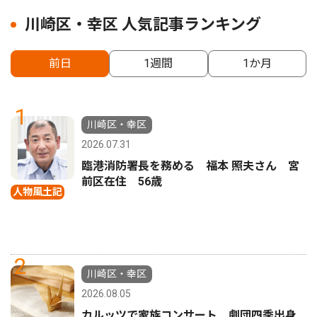
川崎区・幸区 人気記事ランキング
前日
1週間
1か月
1
川崎区・幸区
2026.07.31
臨港消防署長を務める 福本 照夫さん 宮
前区在住 56歳
人物風土記
2
川崎区・幸区
2026.08.05
カルッツで家族コンサート 劇団四季出身