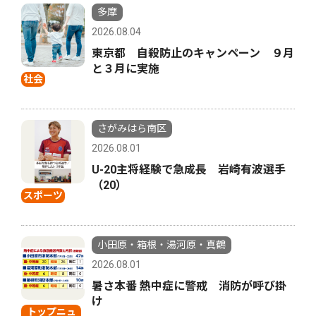
多摩
2026.08.04
東京都 自殺防止のキャンペーン ９月
と３月に実施
社会
さがみはら南区
2026.08.01
U-20主将経験で急成長 岩崎有波選手
（20）
スポーツ
小田原・箱根・湯河原・真鶴
2026.08.01
暑さ本番 熱中症に警戒 消防が呼び掛
け
トップニュ