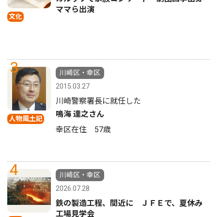
ママら出演
文化
3
川崎区・幸区
2015.03.27
川崎警察署長に就任した
鳴海 達之さん
人物風土記
幸区在住 57歳
4
川崎区・幸区
2026.07.28
鉄の製造工程、間近に ＪＦＥで、夏休み
工場見学会