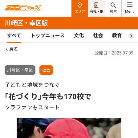
エリア
会社・IR
検索
Menu
川崎区・幸区版
すべて
トップニュース
文化
社会
教育
ス
戻る
公開日：2025.07.09
川崎区・幸区
社会
子どもと地域をつなぐ
｢花づくり｣今年も170校で
クラファンもスタート