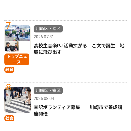
7
川崎区・幸区
2026.07.31
高校生音楽PJ 活動拡がる こ文で誕生 地
域に飛び出す
トップニュ
ース
教育
8
川崎区・幸区
2026.08.04
音訳ボランティア募集 川崎市で養成講
座開催
社会