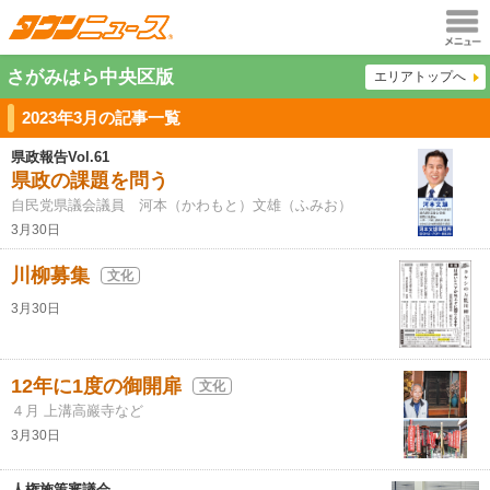
メニュ
さがみはら中央区版
エリアトップへ
ー
2023年3月の記事一覧
県政報告Vol.61
県政の課題を問う
自民党県議会議員 河本（かわもと）文雄（ふみお）
3月30日
川柳募集
文化
3月30日
12年に1度の御開扉
文化
４月 上溝高巖寺など
3月30日
人権施策審議会