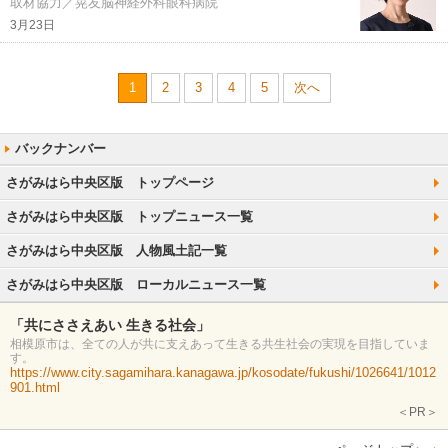
取材協力／晃友脳神経外科眼科病院
3月23日
1
2
3
4
5
次へ
さがみはら中央区版 トップページ
さがみはら中央区版 トップニュース一覧
さがみはら中央区版 人物風土記一覧
さがみはら中央区版 ローカルニュース一覧
「共にささえあい 生きる社会」
相模原市は、全ての人が共に支えあって生きる共生社会の実現を目指していま
す。
https://www.city.sagamihara.kanagawa.jp/kosodate/fukushi/1026641/1012
901.html
＜PR＞