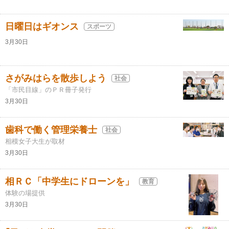
日曜日はギオンス
スポーツ
3月30日
さがみはらを散歩しよう
社会
「市民目線」のＰＲ冊子発行
3月30日
歯科で働く管理栄養士
社会
相模女子大生が取材
3月30日
相ＲＣ「中学生にドローンを」
教育
体験の場提供
3月30日