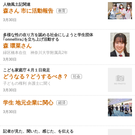
人物風土記関連
森さん 市に活動報告
教育
3月30日
多様な性の在り方を認める社会にしようと学生団体
｢onnellira｣を立ち上げ活動する
森 環菜さん
緑区橋本在住 神奈川大学附属高2年
3月30日
こども家庭庁４月１日発足
どうなる？どうするべき？
社会
子どもの権利 弁護士に聞く
3月30日
学生 地元企業に関心
経済
3月30日
記者が見た、聞いた、感じた、を伝える