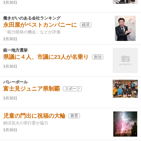
3月30日
働きがいのある会社ランキング
永田屋がベストカンパニーに
経済
「能力開発の機会」などが評価
3月30日
統一地方選挙
県議に４人、市議に23人が名乗り
政治
3月30日
バレーボール
富士見ジュニア県制覇
スポーツ
3月30日
児童の門出に祝福の大輪
教育
納涼花火の実行委が協力
3月30日