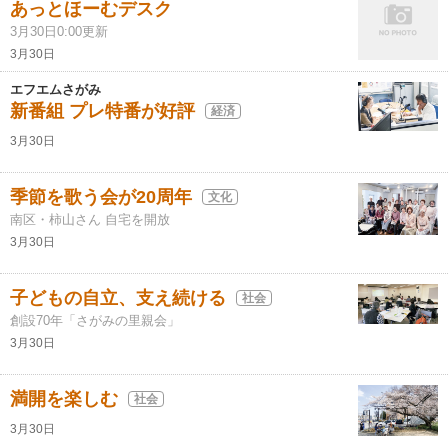
あっとほーむデスク
3月30日0:00更新
3月30日
エフエムさがみ
新番組 プレ特番が好評
経済
3月30日
季節を歌う会が20周年
文化
南区・柿山さん 自宅を開放
3月30日
子どもの自立、支え続ける
社会
創設70年「さがみの里親会」
3月30日
満開を楽しむ
社会
3月30日