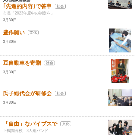
｢先進的内容｣で答申
社会
市長「2023年度中の制定を」
3月30日
豊作願い
文化
3月30日
豆自動車を寄贈
社会
3月30日
氏子総代会が研修会
社会
3月30日
「自由」なバイブスで
文化
上鶴間高校 3人組バンド