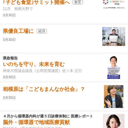
｢子ども食堂｣サミット開催へ
教育
11月 相模大野で
3月30日
県優良工場に
経済
3月30日
県政報告
いのちを守り、未来を育む
神奈川県議会議員（公明党県議団）佐々木 正行
3月30日
相模原は「こどもまんなか社会」？
3月30日
４月から循環器内科が週５日診療体制に 医療レポート
脳外・循環器で地域医療貢献