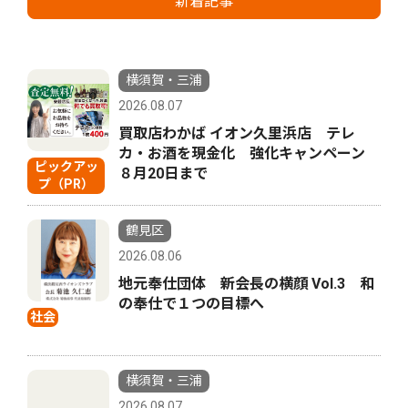
新着記事
横須賀・三浦
2026.08.07
買取店わかば イオン久里浜店 テレ
カ・お酒を現金化 強化キャンペーン
ピックアッ
８月20日まで
プ（PR）
鶴見区
2026.08.06
地元奉仕団体 新会長の横顔 Vol.3 和
の奉仕で１つの目標へ
社会
横須賀・三浦
2026.08.07