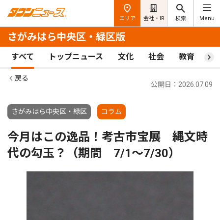
エリア
会社・IR
検索
Menu
さがみはら中央区・緑区版
すべて
トップニュース
文化
社会
教育
ス
戻る
公開日：2026.07.09
さがみはら中央区・緑区
コラム
今月はこの逸品！考古市宝展 縄文時
代の勾玉？（期間 7/1〜7/30）