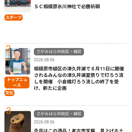
ＳＣ相模原氷川神社で必勝祈願
スポーツ
2
さがみはら中央区・緑区
2026.08.06
相模原市緑区の津久井湖で８月11日に開催
されるみんなの津久井湖夏祭りで灯ろう流
トップニュ
しを開催 小倉橋灯ろう流しの終了を受
ース
け、新たに企画
文化
3
さがみはら中央区・緑区
2026.08.06
今月はこの逸品！考古市宝展 見上げる土