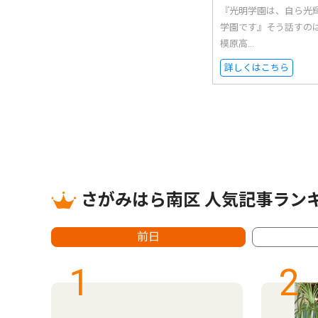
『光明学園は、自ら光
学園です』そう話すの
模原高...
詳しくはこちら
さがみはら南区 人気記事ラン
前日
1
2