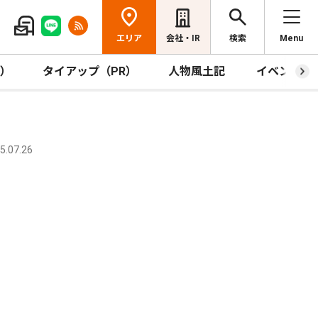
エリア
会社・IR
検索
Menu
R）
タイアップ（PR）
人物風土記
イベント
.07.26