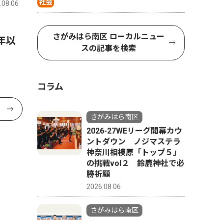
社会
.08.06
体験
さがみはら南区 ローカルニュー
年以
スの記事を検索
コラム
さがみはら南区
2026-27WEリーグ開幕カウ
ントダウン ノジマステラ
神奈川相模原「トップ５」
の挑戦vol２ 鈴鹿神社で必
勝祈願
2026.08.06
さがみはら南区