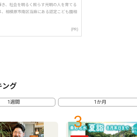
輝き、社会を明るく照らす光明の人を育てる
は、相模原市南区当麻にある認定こども園相
(PR)
キング
1週間
1か月
3