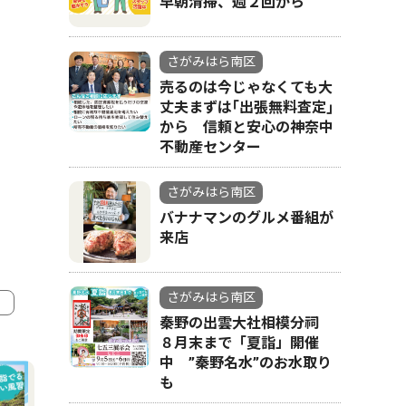
早朝清掃、週２回から
さがみはら南区
売るのは今じゃなくても大
丈夫まずは｢出張無料査定｣
から 信頼と安心の神奈中
不動産センター
さがみはら南区
バナナマンのグルメ番組が
来店
さがみはら南区
秦野の出雲大社相模分祠
4
5
８月末まで「夏詣」開催
中 ”秦野名水”のお水取り
も