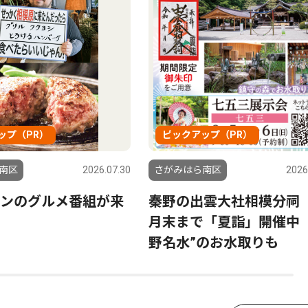
ップ（PR）
ピックアップ（PR）
南区
2026.07.30
さがみはら南区
2026
ンのグルメ番組が来
秦野の出雲大社相模分祠
月末まで「夏詣」開催中 
野名水”のお水取りも