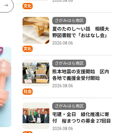
2026.08.06
文化
さがみはら南区
夏のたのし〜い話 相模大
野図書館で「おはなし会」
2026.08.06
文化
さがみはら南区
熊本地震の支援開始 区内
各地で義援金受付開始
2026.08.06
社会
さがみはら南区
宅建・全日 緑化推進に寄
付 桜まつりの募金 27回目
2026.08.06