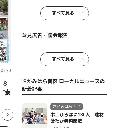
すべて見る
意見広告・議会報告
スポーツ
トップニュース
政治
すべて見る
.07.30
さがみはら南区
2026.07.30
さがみはら
さがみはら南区 ローカルニュースの
 ８
少年軟式野球相陽クラブ 練
市議会 
新着記事
”秦
習の取り組みが本に 野球指
可決 ２
南書、監修・撮影で協力
さがみはら南区
木工ひろばに130人 建材
会社が無料開放