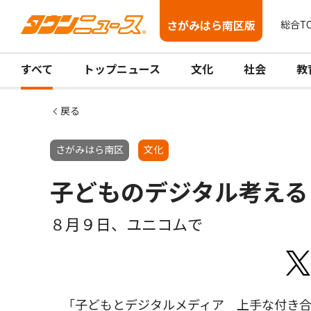
さがみはら南区版
総合T
すべて
トップニュース
文化
社会
教
戻る
さがみはら南区
文化
子どものデジタル考える
８月９日、ユニコムで
「子どもとデジタルメディア 上手な付き合