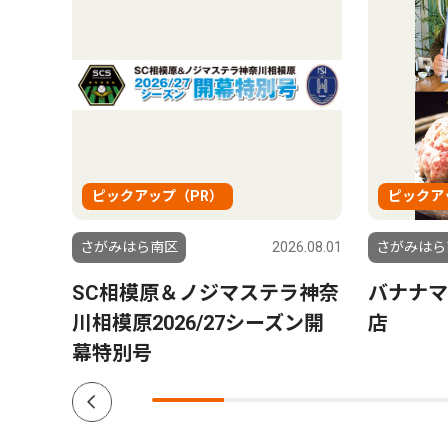
ピックアップ（PR）
ピックア
5.05.29
さがみはら南区
2026.08.01
さがみはら
SC相模原＆ノジマステラ神奈
バナナマ
川相模原2026/27シーズン開
店
幕特別号