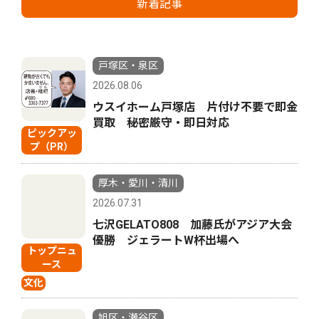
新着記事
戸塚区・泉区
2026.08.06
ウスイホーム戸塚店 片付け不要で即金
買取 秘密厳守・即日対応
ピックアッ
プ（PR）
厚木・愛川・清川
2026.07.31
七沢GELATO808 加藤氏がアジア大会
優勝 ジェラートW杯出場へ
トップニュ
ース
文化
旭区・瀬谷区