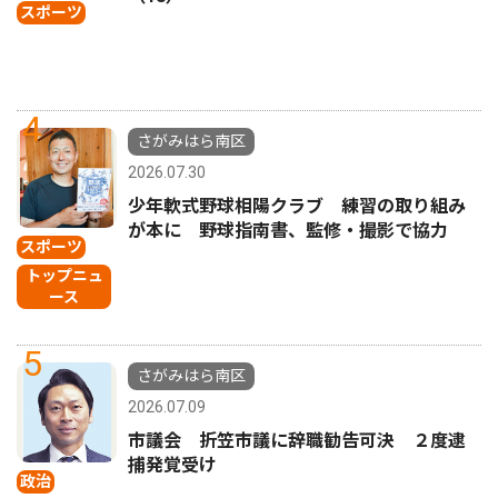
スポーツ
4
さがみはら南区
2026.07.30
少年軟式野球相陽クラブ 練習の取り組み
が本に 野球指南書、監修・撮影で協力
スポーツ
トップニュ
ース
5
さがみはら南区
2026.07.09
市議会 折笠市議に辞職勧告可決 ２度逮
捕発覚受け
政治