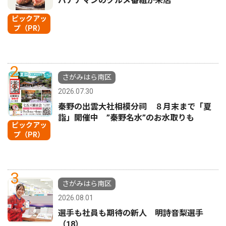
バナナマンのグルメ番組が来店
ピックアッ
プ（PR）
2
さがみはら南区
2026.07.30
秦野の出雲大社相模分祠 ８月末まで「夏
詣」開催中 ”秦野名水”のお水取りも
ピックアッ
プ（PR）
3
さがみはら南区
2026.08.01
選手も社員も期待の新人 明詩音梨選手
（18）