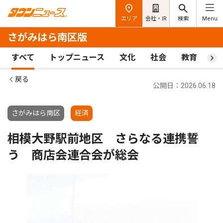
エリア
会社・IR
検索
Menu
さがみはら南区版
すべて
トップニュース
文化
社会
教育
ス
戻る
公開日：2026.06.18
さがみはら南区
経済
相模大野駅前地区 さらなる連携誓
う 商店会連合会が総会