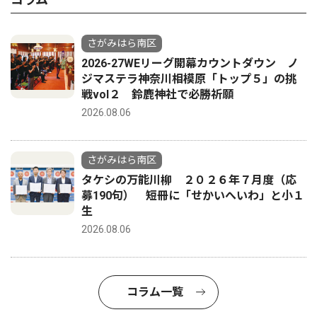
さがみはら南区
2026-27WEリーグ開幕カウントダウン ノ
ジマステラ神奈川相模原「トップ５」の挑
戦vol２ 鈴鹿神社で必勝祈願
2026.08.06
さがみはら南区
タケシの万能川柳 ２０２６年７月度（応
募190句） 短冊に「せかいへいわ」と小１
生
2026.08.06
コラム一覧