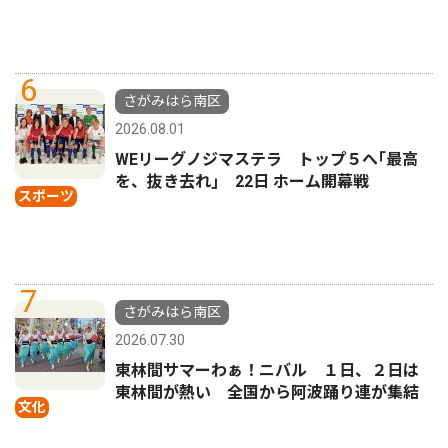
6
さがみはら南区
2026.08.01
WEリーグノジマステラ トップ５へ｢最高
を、抜き去れ｣ 22日 ホーム開幕戦
スポーツ
7
さがみはら南区
2026.07.30
東林間サマーわぁ！ニバル １日、２日は
東林間が熱い 全国から阿波踊り連が集結
文化