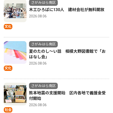
さがみはら南区
木工ひろばに130人 建材会社が無料開放
2026.08.06
文化
さがみはら南区
夏のたのし〜い話 相模大野図書館で「お
はなし会」
2026.08.06
文化
さがみはら南区
熊本地震の支援開始 区内各地で義援金受
付開始
2026.08.06
社会