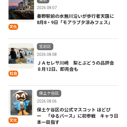
2026.08.07
秦野駅前の水無川沿いが歩行者天国に
8月8・9日「モアラブ夕涼みフェス」
文化
宮前区
2026.08.08
ＪＡセレサ川崎 梨とぶどうの品評会
８月12日、即売会も
社会
保土ケ谷区
2026.08.06
保土ケ谷区の公式マスコット ほどぴ
ー 「ゆるバース」に初参戦 キャラ日
文化
本一目指す