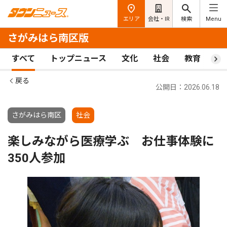
エリア
会社・IR
検索
Menu
さがみはら南区版
すべて
トップニュース
文化
社会
教育
ス
戻る
公開日：2026.06.18
さがみはら南区
社会
楽しみながら医療学ぶ お仕事体験に
350人参加