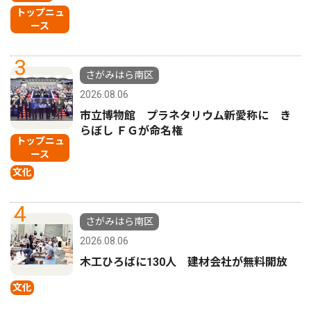
トップニュ
ース
3
さがみはら南区
2026.08.06
市立博物館 プラネタリウム新愛称に き
らぼし ＦＧが命名権
トップニュ
ース
文化
4
さがみはら南区
2026.08.06
木工ひろばに130人 建材会社が無料開放
文化