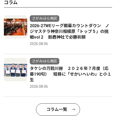
コラム
さがみはら南区
2026-27WEリーグ開幕カウントダウン ノ
ジマステラ神奈川相模原「トップ５」の挑
戦vol２ 鈴鹿神社で必勝祈願
2026.08.06
さがみはら南区
タケシの万能川柳 ２０２６年７月度（応
募190句） 短冊に「せかいへいわ」と小１
生
2026.08.06
コラム一覧