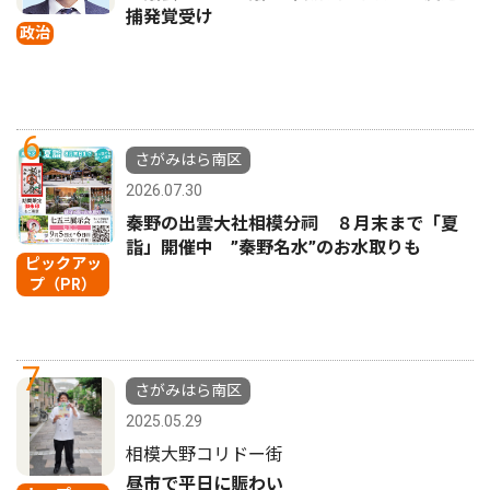
捕発覚受け
政治
6
さがみはら南区
2026.07.30
秦野の出雲大社相模分祠 ８月末まで「夏
詣」開催中 ”秦野名水”のお水取りも
ピックアッ
プ（PR）
7
さがみはら南区
2025.05.29
相模大野コリドー街
昼市で平日に賑わい