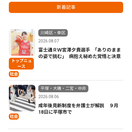
新着記事
川崎区・幸区
2026.08.07
富士通ＲＷ宮澤夕貴選手 ｢ありのまま
の姿で挑む｣ 病抱え秘めた覚悟と決意
トップニュ
ース
社会
平塚・大磯・二宮・中井
2026.08.06
成年後見新制度を弁護士が解説 ９月
18日に平塚市で
社会