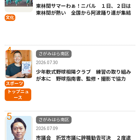
東林間サマーわぁ！ニバル １日、２日は
東林間が熱い 全国から阿波踊り連が集結
文化
4
さがみはら南区
2026.07.30
少年軟式野球相陽クラブ 練習の取り組み
が本に 野球指南書、監修・撮影で協力
スポーツ
トップニュ
ース
5
さがみはら南区
2026.07.09
市議会 折笠市議に辞職勧告可決 ２度逮