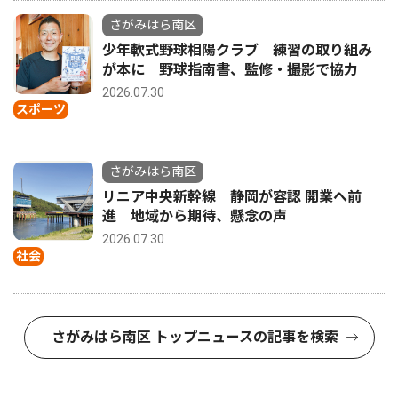
さがみはら南区
少年軟式野球相陽クラブ 練習の取り組み
が本に 野球指南書、監修・撮影で協力
2026.07.30
スポーツ
さがみはら南区
リニア中央新幹線 静岡が容認 開業へ前
進 地域から期待、懸念の声
2026.07.30
社会
さがみはら南区 トップニュースの記事を検索