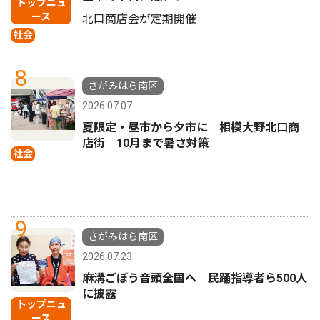
トップニュ
ース
北口商店会が定期開催
社会
8
さがみはら南区
2026.07.07
夏限定・昼市から夕市に 相模大野北口商
店街 10月まで暑さ対策
社会
9
さがみはら南区
2026.07.23
麻溝ごぼう音頭全国へ 民踊指導者ら500人
に披露
トップニュ
ース