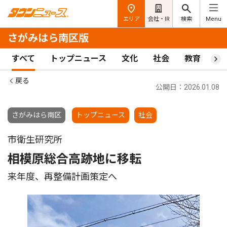
エリア
会社・IR
検索
Menu
さがみはら南区版
すべて
トップニュース
文化
社会
教育
ス
戻る
公開日：2026.01.08
さがみはら南区
トップニュース
社会
市衛生研究所
相模原総合高跡地に移転
来年度、再整備計画策定へ