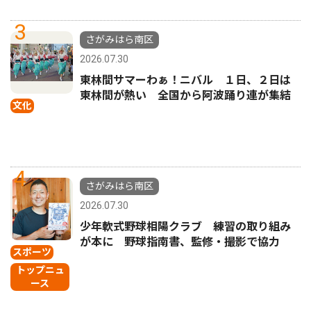
3
さがみはら南区
2026.07.30
東林間サマーわぁ！ニバル １日、２日は
東林間が熱い 全国から阿波踊り連が集結
文化
4
さがみはら南区
2026.07.30
少年軟式野球相陽クラブ 練習の取り組み
が本に 野球指南書、監修・撮影で協力
スポーツ
トップニュ
ース