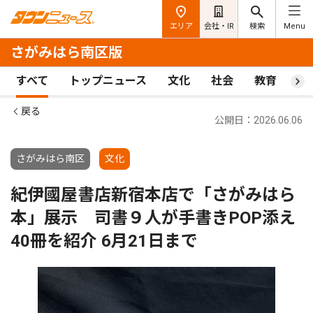
エリア
会社・IR
検索
Menu
さがみはら南区版
すべて
トップニュース
文化
社会
教育
ス
戻る
公開日：2026.06.06
さがみはら南区
文化
紀伊國屋書店新宿本店で「さがみはら
本」展示 司書９人が手書きPOP添え
40冊を紹介 6月21日まで