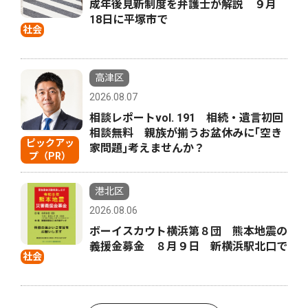
成年後見新制度を弁護士が解説 ９月
18日に平塚市で
社会
高津区
2026.08.07
相談レポートvol. 191 相続・遺言初回
相談無料 親族が揃うお盆休みに｢空き
ピックアッ
家問題｣考えませんか？
プ（PR）
港北区
2026.08.06
ボーイスカウト横浜第８団 熊本地震の
義援金募金 ８月９日 新横浜駅北口で
社会