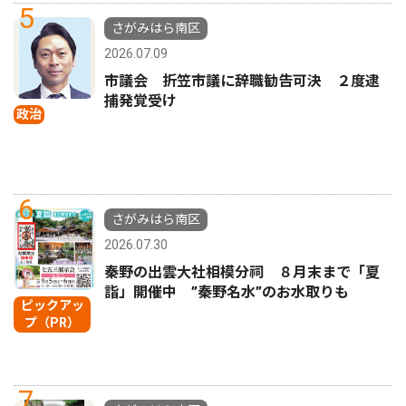
5
さがみはら南区
2026.07.09
市議会 折笠市議に辞職勧告可決 ２度逮
捕発覚受け
政治
6
さがみはら南区
2026.07.30
秦野の出雲大社相模分祠 ８月末まで「夏
詣」開催中 ”秦野名水”のお水取りも
ピックアッ
プ（PR）
7