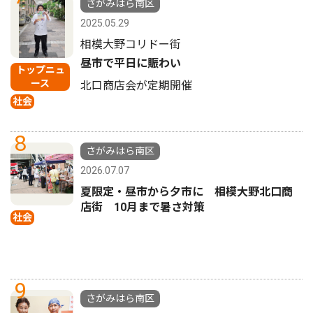
さがみはら南区
2025.05.29
相模大野コリドー街
昼市で平日に賑わい
トップニュ
ース
北口商店会が定期開催
社会
8
さがみはら南区
2026.07.07
夏限定・昼市から夕市に 相模大野北口商
店街 10月まで暑さ対策
社会
9
さがみはら南区