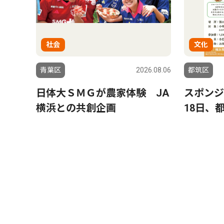
社会
文化
青葉区
2026.08.06
都筑区
日体大ＳＭＧが農家体験 JA
スポンジ
横浜との共創企画
18日、