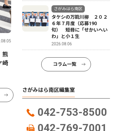
さがみはら南区
タケシの万能川柳 ２０２
６年７月度（応募190
句） 短冊に「せかいへい
わ」と小１生
.08.05
2026.08.06
 熊
ケ崎
コラム一覧
さがみはら南区編集室
042-753-8500
042-769-7001