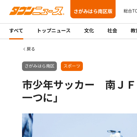
さがみはら南区版
総合T
すべて
トップニュース
文化
社会
教
戻る
さがみはら南区
スポーツ
市少年サッカー 南ＪＦ
一つに」