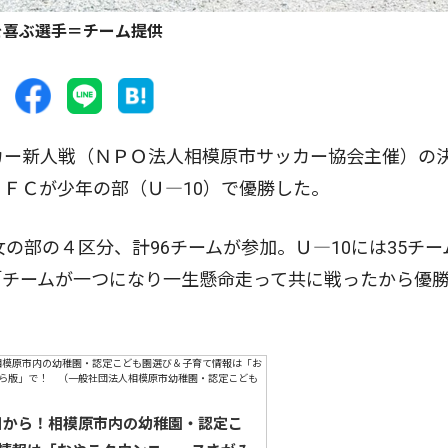
を喜ぶ選手＝チーム提供
カー新人戦（ＮＰＯ法人相模原市サッカー協会主催）の
ＪＦＣが少年の部（Ｕ―10）で優勝した。
の部の４区分、計96チームが参加。Ｕ―10には35チー
「チームが一つになり一生懸命走って共に戦ったから優
5日から！相模原市内の幼稚園・認定こ