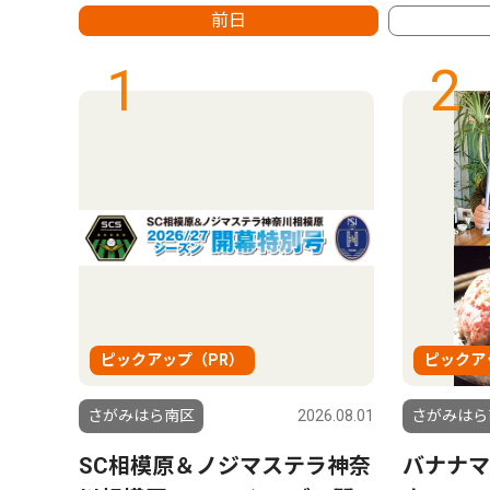
前日
1
2
ピックアップ（PR）
ピックア
6.08.01
さがみはら南区
2026.08.01
さがみはら
 トッ
SC相模原＆ノジマステラ神奈
バナナマ