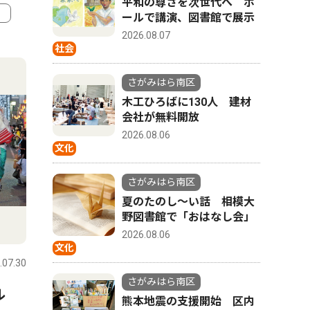
平和の尊さを次世代へ ホ
ールで講演、図書館で展示
2026.08.07
4
5
社会
さがみはら南区
木工ひろばに130人 建材
会社が無料開放
2026.08.06
文化
さがみはら南区
夏のたのし〜い話 相模大
野図書館で「おはなし会」
スポーツ
トップニュース
政治
2026.08.06
文化
.07.30
さがみはら南区
2026.07.30
さがみはら
さがみはら南区
バル
少年軟式野球相陽クラブ 練
市議会 
熊本地震の支援開始 区内