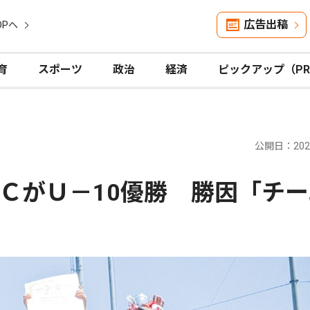
広告出稿
OPへ
育
スポーツ
政治
経済
ピックアップ（P
公開日：2026
ＣがＵ－10優勝 勝因「チー