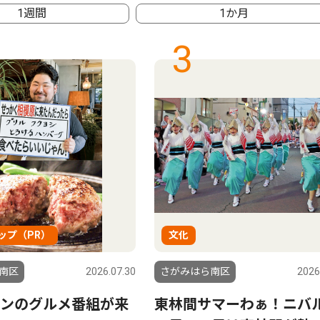
1週間
1か月
3
ップ（PR）
文化
南区
2026.07.30
さがみはら南区
2026
ンのグルメ番組が来
東林間サマーわぁ！ニ