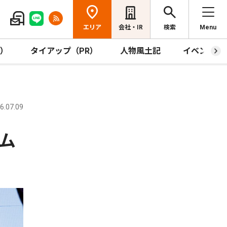
エリア
会社・IR
検索
Menu
R）
タイアップ（PR）
人物風土記
イベント
.07.09
ム