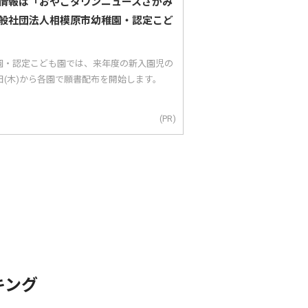
情報は「おやこタウンニュースさがみ
般社団法人相模原市幼稚園・認定こど
園・認定こども園では、来年度の新入園児の
5日(木)から各園で願書配布を開始します。
(PR)
キング