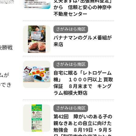
丈夫まずは｢出張無料査定｣
から 信頼と安心の神奈中
不動産センター
さがみはら南区
バナナマンのグルメ番組が
来店
決勝戦
さがみはら南区
自宅に眠る「レトロゲーム
ムが
機」 １０００円以上 買取
勝でき
保証 ８月末まで キング
ラム相模大野店
さがみはら南区
第42回 障がいのある子の
親なきあとの自立に向けた
勉強会 ８月19日・９月５