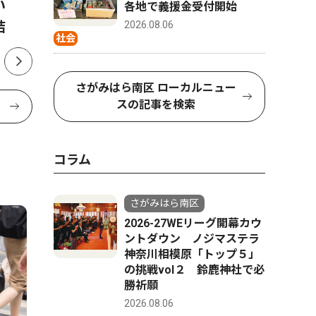
熱い
習の取り組みが本に 野球指
可決 ２
各地で義援金受付開始
結
南書、監修・撮影で協力
2026.08.06
社会
さがみはら南区 ローカルニュー
スの記事を検索
コラム
さがみはら南区
2026-27WEリーグ開幕カウ
ントダウン ノジマステラ
神奈川相模原「トップ５」
の挑戦vol２ 鈴鹿神社で必
勝祈願
2026.08.06