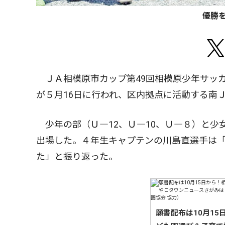
優勝
ＪＡ相模原市カップ第49回相模原少年サッ
が５月16日に行われ、区内拠点に活動する南
少年の部（Ｕ―12、Ｕ―10、Ｕ―８）と少女
出場した。４年生キャプテンの川島直選手は
た」と振り返った。
願書配布は10月1