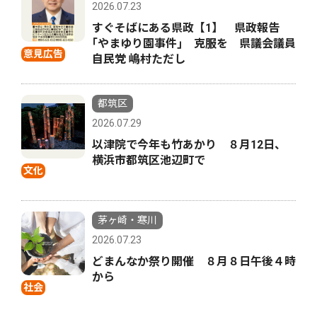
2026.07.23
すぐそばにある県政【1】 県政報告
｢やまゆり園事件｣ 克服を 県議会議員
意見広告
自民党 嶋村ただし
都筑区
2026.07.29
以津院で今年も竹あかり ８月12日、
横浜市都筑区池辺町で
文化
茅ヶ崎・寒川
2026.07.23
どまんなか祭り開催 ８月８日午後４時
から
社会