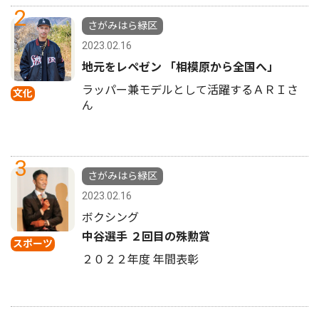
2
さがみはら緑区
2023.02.16
地元をレペゼン 「相模原から全国へ」
ラッパー兼モデルとして活躍するＡＲＩさ
文化
ん
3
さがみはら緑区
2023.02.16
ボクシング
中谷選手 ２回目の殊勲賞
スポーツ
２０２２年度 年間表彰