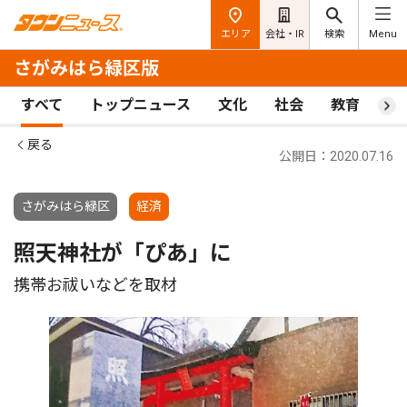
エリア
会社・IR
検索
Menu
さがみはら緑区版
すべて
トップニュース
文化
社会
教育
ス
戻る
公開日：2020.07.16
さがみはら緑区
経済
照天神社が「ぴあ」に
携帯お祓いなどを取材