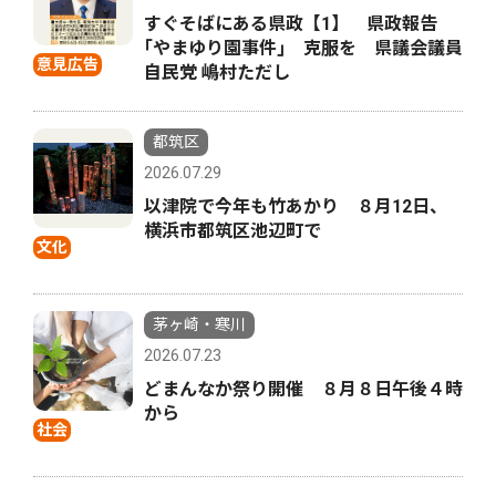
すぐそばにある県政【1】 県政報告
｢やまゆり園事件｣ 克服を 県議会議員
意見広告
自民党 嶋村ただし
都筑区
2026.07.29
以津院で今年も竹あかり ８月12日、
横浜市都筑区池辺町で
文化
茅ヶ崎・寒川
2026.07.23
どまんなか祭り開催 ８月８日午後４時
から
社会