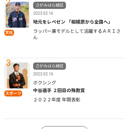
2
さがみはら緑区
2023.02.16
地元をレペゼン 「相模原から全国へ」
ラッパー兼モデルとして活躍するＡＲＩさ
文化
ん
3
さがみはら緑区
2023.02.16
ボクシング
中谷選手 ２回目の殊勲賞
スポーツ
２０２２年度 年間表彰