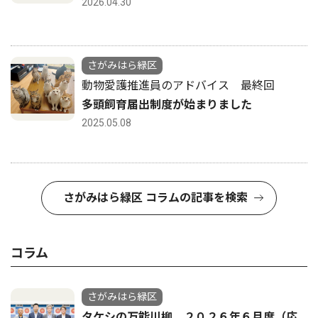
2026.04.30
さがみはら緑区
動物愛護推進員のアドバイス 最終回
多頭飼育届出制度が始まりました
2025.05.08
さがみはら緑区 コラムの記事を検索
コラム
さがみはら緑区
タケシの万能川柳 ２０２６年６月度（応