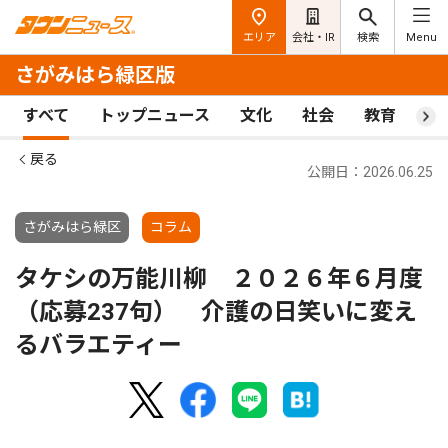
エリア
会社・IR
検索
Menu
さがみはら緑区版
すべて
トップニュース
文化
社会
教育
ス
戻る
公開日：2026.06.25
さがみはら緑区
コラム
タケシの万能川柳 ２０２６年６月度
（応募237句） 介護の日笑いに変え
るバラエティー