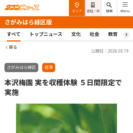
エリア
会社・IR
検索
Menu
さがみはら緑区版
すべて
トップニュース
文化
社会
教育
ス
戻る
公開日：2026.05.19
さがみはら緑区
経済
本沢梅園 実を収穫体験 ５日間限定で
実施