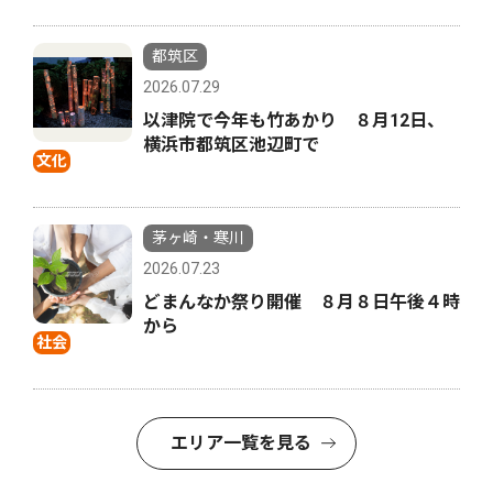
都筑区
2026.07.29
以津院で今年も竹あかり ８月12日、
横浜市都筑区池辺町で
文化
茅ヶ崎・寒川
2026.07.23
どまんなか祭り開催 ８月８日午後４時
から
社会
エリア一覧を見る