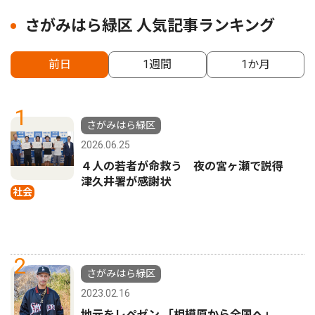
さがみはら緑区 人気記事ランキング
前日
1週間
1か月
1
さがみはら緑区
2026.06.25
４人の若者が命救う 夜の宮ヶ瀬で説得
津久井署が感謝状
社会
2
さがみはら緑区
2023.02.16
地元をレペゼン 「相模原から全国へ」