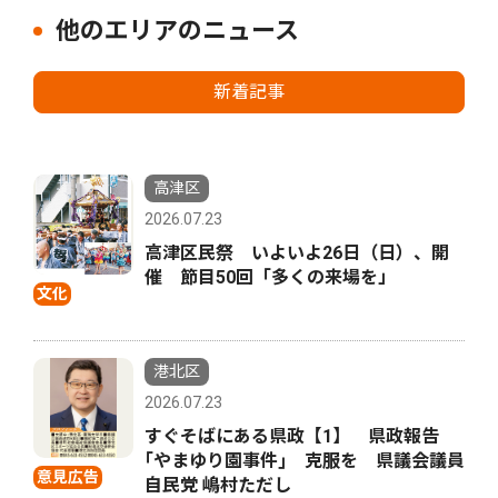
他のエリアのニュース
新着記事
高津区
2026.07.23
高津区民祭 いよいよ26日（日）、開
催 節目50回「多くの来場を」
文化
港北区
2026.07.23
すぐそばにある県政【1】 県政報告
｢やまゆり園事件｣ 克服を 県議会議員
意見広告
自民党 嶋村ただし