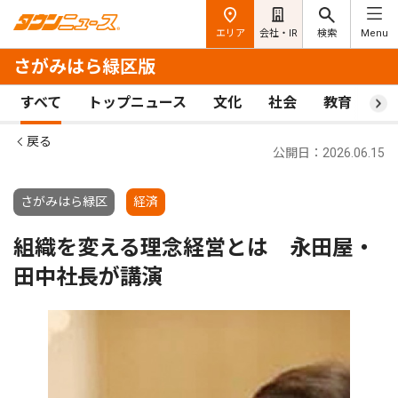
エリア
会社・IR
検索
Menu
さがみはら緑区版
すべて
トップニュース
文化
社会
教育
ス
戻る
公開日：2026.06.15
さがみはら緑区
経済
組織を変える理念経営とは 永田屋・
田中社長が講演