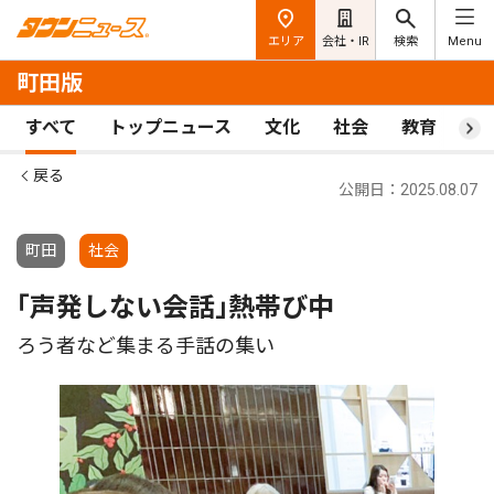
エリア
会社・IR
検索
Menu
町田版
すべて
トップニュース
文化
社会
教育
ス
戻る
公開日：2025.08.07
町田
社会
｢声発しない会話｣熱帯び中
ろう者など集まる手話の集い