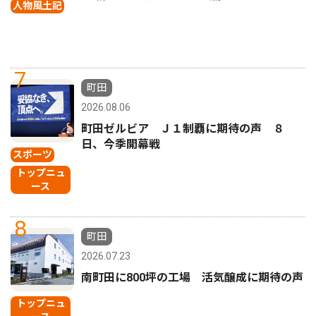
人物風土記
7
町田
2026.08.06
町田ゼルビア Ｊ１制覇に期待の声 ８
日、今季開幕戦
スポーツ
トップニュ
ース
8
町田
2026.07.23
南町田に800坪の工場 活気醸成に期待の声
トップニュ