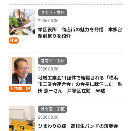
港南区・栄区
2026.08.06
栄区役所 商店街の魅力を発信 本郷台
駅前祭りを紹介
社会
港南区・栄区
2026.08.06
地域工業会11団体で組織される「横浜
市工業会連合会」の会長に就任した 黒
人物風土記
田 憲一さん 戸塚区在勤 66歳
港南区・栄区
2026.08.06
ひまわりの郷 高校生バンドの演奏会