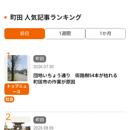
町田 人気記事ランキング
前日
1週間
1か月
1
町田
2026.07.30
団地いちょう通り 街路樹54本が枯れる
町田市の作業が原因
トップニュ
ース
社会
2
町田
2026.08.06