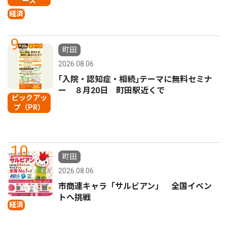
ース
経済
9
町田
2026.08.06
｢入院・認知症・相続｣テーマに無料セミナ
ー ８月20日 町田駅近くで
ピックアッ
プ（PR）
10
町田
2026.08.06
市商連キャラ「サルビアン」 全国イベン
トへ挑戦
経済