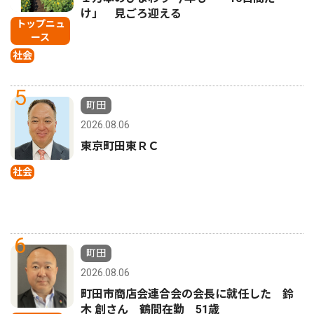
け」 見ごろ迎える
トップニュ
ース
社会
5
町田
2026.08.06
東京町田東ＲＣ
社会
6
町田
2026.08.06
町田市商店会連合会の会長に就任した 鈴
木 創さん 鶴間在勤 51歳