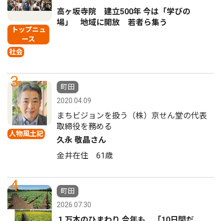
高ヶ坂寺院 建立500年 今は「学びの
場」 地域に開放 若者ら集う
トップニュ
ース
社会
3
町田
2020.04.09
まちビジョンを扱う（株）京せん堂の代表
取締役を務める
人物風土記
久永 敬晶さん
金井在住 61歳
4
町田
2026.07.30
１万本のひまわり 今年も 「10日間だ