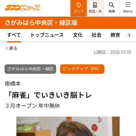
エリア
会社・IR
検索
Menu
さがみはら中央区・緑区版
すべて
トップニュース
文化
社会
教育
ス
戻る
公開日：2026.03.05
さがみはら中央区・緑区
ピックアップ（PR）
南橋本
「麻雀」でいきいき脳トレ
３月オープン 年中無休