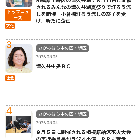
相模原市緑区の津久井湖で８月11日に開催
されるみんなの津久井湖夏祭りで灯ろう流
トップニュ
しを開催 小倉橋灯ろう流しの終了を受
ース
け、新たに企画
文化
3
さがみはら中央区・緑区
2026.08.06
津久井中央ＲＣ
社会
4
さがみはら中央区・緑区
2026.08.04
９月５日に開催される相模原納涼花火大会
の実行委員長がラジオ出演 ＰＲに奔走