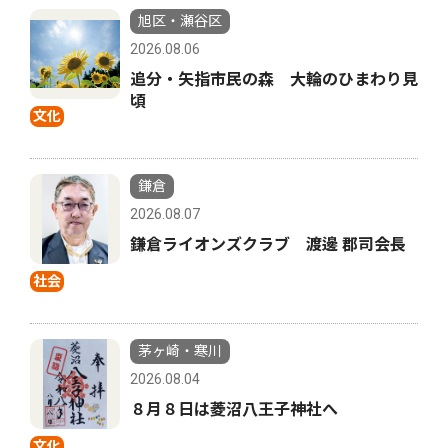
旭区・瀬谷区
2026.08.06
追分・矢指市民の森 大輪のひまわり見
頃
文化
鎌倉
2026.08.07
鎌倉ライオンズクラブ 渡邊 郡司会長
社会
茅ヶ崎・寒川
2026.08.04
８月８日は菱沼八王子神社へ
文化